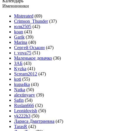
Календарь
Именинники
Mistreated
(69)
Crimson_Thunder
(37)
юля2505
(42)
koan
(43)
Garik
(39)
Marina
(40)
Сергей Оськин
(47)
t_vova75
(51)
Маленькое девачко
(36)
ЗАБ
(43)
Kyzka
(41)
Scream2012
(47)
koti
(55)
kupa4ka
(43)
Natka
(50)
alextinyaev
(39)
Safin
(54)
Ruslan666
(32)
Leonidovish
(50)
vk222h3
(50)
Лариса Дмитриевна
(47)
TarasR
(42)