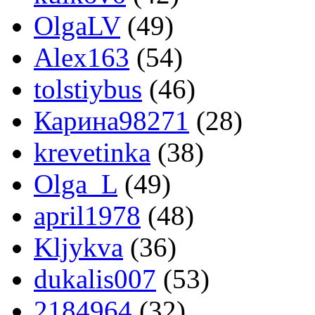
OlgaLV
(49)
Alex163
(54)
tolstiybus
(46)
Карина98271
(28)
krevetinka
(38)
Olga_L
(49)
april1978
(48)
Kljykva
(36)
dukalis007
(53)
2184964
(32)