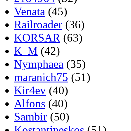
Venata
(45)
Railroader
(36)
KORSAR
(63)
К_М
(42)
Nymphaea
(35)
maranich75
(51)
Kir4ev
(40)
Alfons
(40)
Sambir
(50)
Kostantineskos
(51)