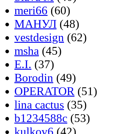
meri66
(60)
МАНУЛ
(48)
vestdesign
(62)
msha
(45)
E.I.
(37)
Borodin
(49)
OPERATOR
(51)
lina cactus
(35)
b1234588c
(53)
kulkov6
(42)