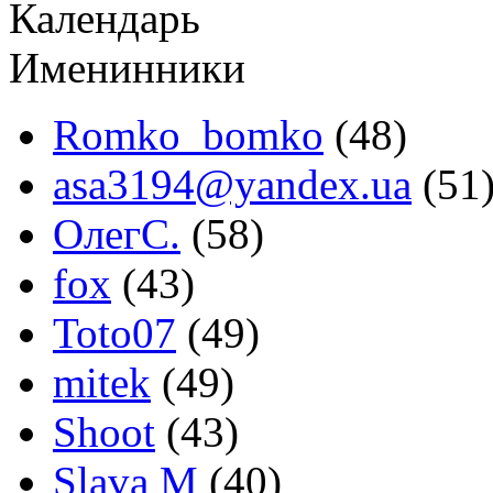
Календарь
Именинники
Romko_bomko
(48)
asa3194@yandex.ua
(51
ОлегС.
(58)
fox
(43)
Toto07
(49)
mitek
(49)
Shoot
(43)
Slava M
(40)