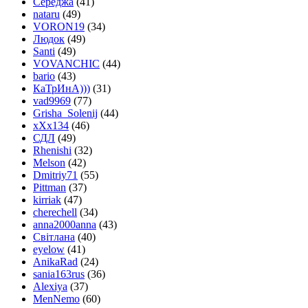
Середжа
(41)
nataru
(49)
VORON19
(34)
Людок
(49)
Santi
(49)
VOVANCHIC
(44)
bario
(43)
КаТрИнА)))
(31)
vad9969
(77)
Grisha_Solenij
(44)
xXx134
(46)
СДЛ
(49)
Rhenishi
(32)
Melson
(42)
Dmitriy71
(55)
Pittman
(37)
kirriak
(47)
cherechell
(34)
anna2000anna
(43)
Світлана
(40)
eyelow
(41)
AnikaRad
(24)
sania163rus
(36)
Alexiya
(37)
MenNemo
(60)