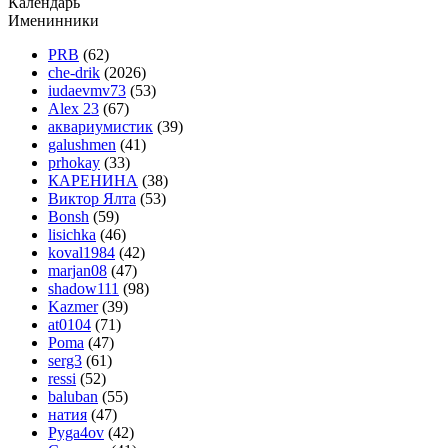
Календарь
Именинники
PRB
(62)
che-drik
(2026)
iudaevmv73
(53)
Alex 23
(67)
аквариумистик
(39)
galushmen
(41)
prhokay
(33)
КАРЕНИНА
(38)
Виктор Ялта
(53)
Bonsh
(59)
lisichka
(46)
koval1984
(42)
marjan08
(47)
shadow111
(98)
Kazmer
(39)
at0104
(71)
Poma
(47)
serg3
(61)
ressi
(52)
baluban
(55)
натия
(47)
Pyga4ov
(42)