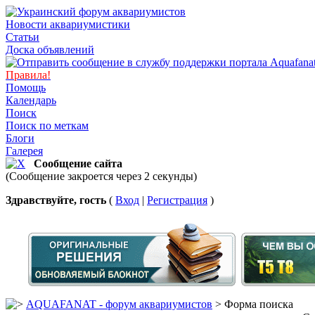
Новости аквариумистики
Статьи
Доска объявлений
Правила!
Помощь
Календарь
Поиск
Поиск по меткам
Блоги
Галерея
Сообщение сайта
(Сообщение закроется через 2 секунды)
Здравствуйте, гость
(
Вход
|
Регистрация
)
AQUAFANAT - форум аквариумистов
> Форма поиска