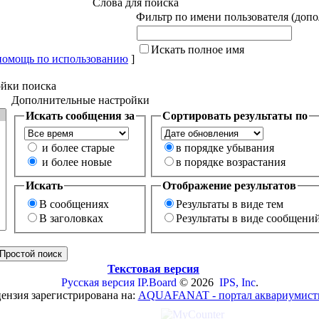
Слова для поиска
Фильтр по имени пользователя (доп
Искать полное имя
помощь по использованию
]
йки поиска
Дополнительные настройки
Искать сообщения за
Сортировать результаты по
и более старые
в порядке убывания
и более новые
в порядке возрастания
Искать
Отображение результатов
В сообщениях
Результаты в виде тем
В заголовках
Результаты в виде сообщени
Текстовая версия
Русская версия
IP.Board
© 2026
IPS, Inc
.
ензия зарегистрирована на:
AQUAFANAT - портал аквариумист