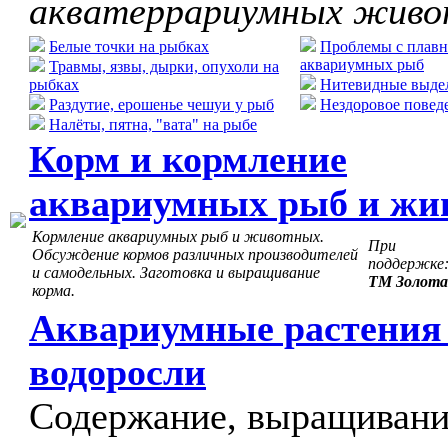
акватеррариумных жив
Белые точки на рыбках
Проблемы с плавн
аквариумных рыб
Травмы, язвы, дырки, опухоли на
рыбках
Нитевидные выдел
Раздутие, ерошенье чешуи у рыб
Нездоровое повед
Налёты, пятна, "вата" на рыбе
Корм и кормление
аквариумных рыб и жи
Кормление аквариумных рыб и животных.
При
Обсуждение кормов различных производителей
поддержке
и самодельных. Заготовка и выращивание
ТМ Золота
корма.
Аквариумные растения
водоросли
Содержание, выращивани