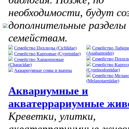
необходимости, будут со
дополнительные разделы
семействам.
Семейство Цихлиды (Cichlidae)
Семейство Лабир
(Anabantoidei)
Семейство Карповые (Cyprinidae)
Cемейство Пецилие
Семейство Харациновые
(Characidae)
Семейство Карпо
(Cyprinodontidae)
Аквариумные сомы и вьюны
Семейство Мелан
(Melanotaeniidae)
Аквариумные и
акватеррариумные жив
Креветки, улитки,
акватеррариумные живо