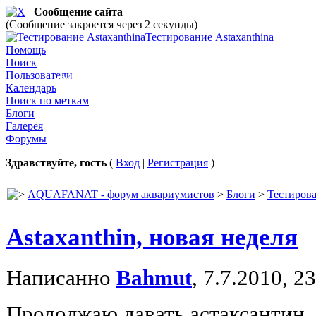
Сообщение сайта
(Сообщение закроется через 2 секунды)
Тестирование Astaxanthinа
Тестирование Astaxanthinа
Помощь
Поиск
Пользователи
Фотоотчёт о влиянии Астаксантина на цвет неок
Календарь
Поиск по меткам
Блоги
Галерея
Форумы
Здравствуйте, гость
(
Вход
|
Регистрация
)
AQUAFANAT - форум аквариумистов
>
Блоги
>
Тестирова
Astaxanthin, новая неделя
Написанно
Bahmut
, 7.7.2010, 2
Продолжаю давать астаксантин, 