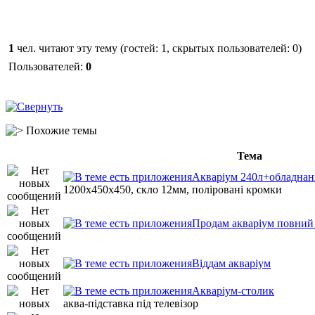
1
чел. читают эту тему (гостей: 1, скрытых пользователей: 0)
Пользователей:
0
Похожие темы
Тема
Акваріум 240л+обладнанн
1200х450х450, скло 12мм, поліровані кромки
Продам акваріум повний
Віддам акваріум
Акваріум-столик
аква-підставка під телевізор