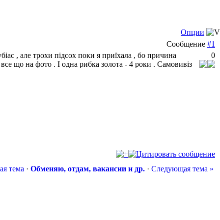
Опции
Сообщение
#1
біас , але трохи підсох поки я приїхала , бо причина
0
 все що на фото . І одна рибка золота - 4 роки . Самовивіз
ая тема
·
Обменяю, отдам, вакансии и др.
·
Следующая тема »