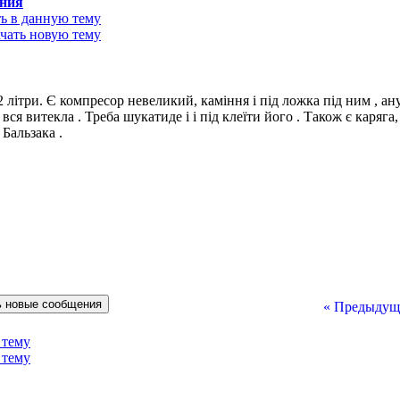
ения
літри. Є компресор невеликий, каміння і під ложка під ним , ану
 вся витекла . Треба шукатиде і і під клеїти його . Також є каряга,
 Бальзака .
« Предыдущ