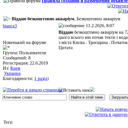
Правила создания и размещения объявл
Віддаю безкоштовно акваріум
, Безкоштовно акваріум
11.2.2026, 8:07
bianca3
Віддаю
безкоштовно акваріум на 72 
цього всього він почав текти і вода
Новенький на форуме
з міста Києва . Троєщина . Початок
Цитата
Группа: Пользователи
Сообщений: 8
Регистрация: 22.6.2019
Из:
Киев
Украина
Благодарности:
1 раз(а)
Теги