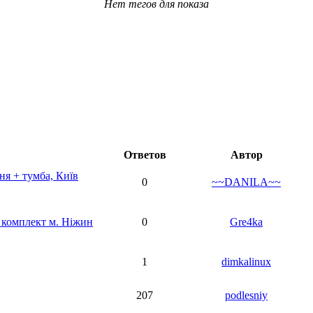
Нет тегов для показа
Ответов
Автор
я + тумба, Київ
0
~~DANILA~~
 комплект м. Ніжин
0
Gre4ka
1
dimkalinux
207
podlesniy