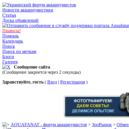
Новости аквариумистики
Статьи
Доска объявлений
Правила!
Помощь
Календарь
Поиск
Поиск по меткам
Блоги
Галерея
Сообщение сайта
(Сообщение закроется через 2 секунды)
Здравствуйте, гость
(
Вход
|
Регистрация
)
AQUAFANAT - форум аквариумистов
>
ЗооРынок
>
Обмен