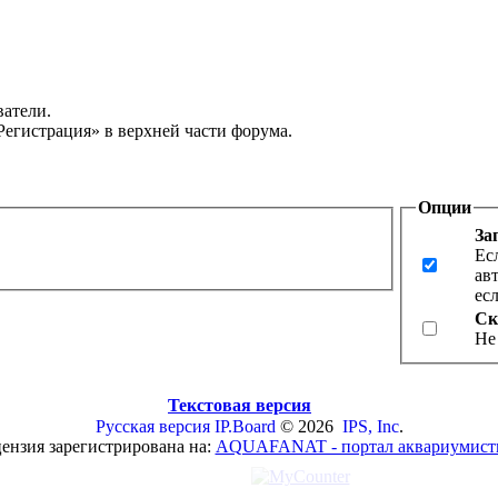
ватели.
Регистрация» в верхней части форума.
Опции
За
Ес
ав
ес
Ск
Не
Текстовая версия
Русская версия
IP.Board
© 2026
IPS, Inc
.
ензия зарегистрирована на:
AQUAFANAT - портал аквариумист