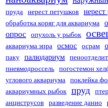
нерест
пруда
нерест петушков
обработка коряг для аквариума
осве
опрос
опухоль у рыбок
осмос
аквариума эпра
осрам
палюдариум
паку
пеноотделит
пневмодроссель
погостемон хел
углового аквариума
поклейка фо
пруд
аквариумных рыбок
пте
анциструсов
разведение данио