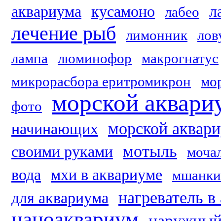
аквариума
кусамоно
л
лабео
лечение рыб
лимонник
лов
лампа
люминофор
макрогнатус
микрорасбора еритромикрон
мо
морской аквари
фото
морской аквари
начинающих
мотыль
своими руками
моча
вода
мхи в аквариуме
мшанки
нагреватель в
для аквариума
наноаквариум
наружный