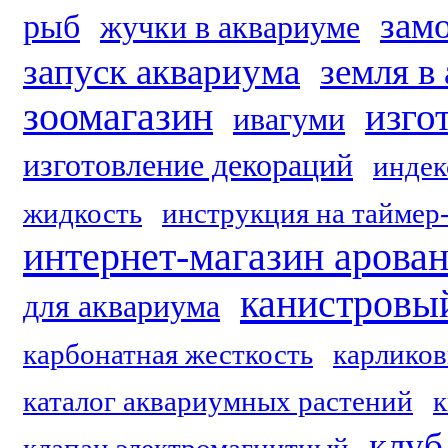
зам
рыб
жучки в аквариуме
запуск аквариума
земля в
зоомагазин
изго
ивагуми
изготовление декораций
индек
жидкость
инструкция на таймер
интернет-магазин арова
канистровы
для аквариума
карбонатная жесткость
карликов
каталог аквариумных растений
к
клуб