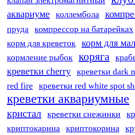
клапан электромагнитный
аквариуме
компре
коллембола
пруда
компрессор на батарейках
корм для ма
корм для креветок
коряга
кормление рыбок
краб
креветки cherry
креветки dark 
red fire
креветки red white spot s
креветки аквариумные
кристал
креветки снежинки
кр
криптокарина
криптокорина
кр