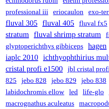
echinodorus rubin
eheim professio
professional iii
eriocaulon
exo-ter
fluval 305
fluval 405
fluval fx5
stratum
fluval shrimp stratum
f
hagen
glyptoperichthys gibbiceps
iaplc 2010
ichthyophthirius mult
cristal profi e1500
jbl cristal pro
825
jebo 828
jebo 829
jebo 838
labidochromis ellow
led
life-glo
macrognathus aculeatus
macropodu