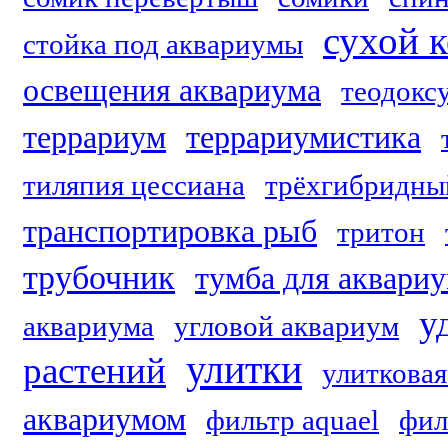
сухой 
стойка под аквариумы
освещения аквариума
теодокс
террариум
террариумистика
тиляпия цессиана
трёхгибридны
транспортировка рыб
тритон
трубочник
тумба для аквари
у
аквариума
угловой аквариум
улитки
растений
улитковая
аквариумом
фильтр aquael
фил