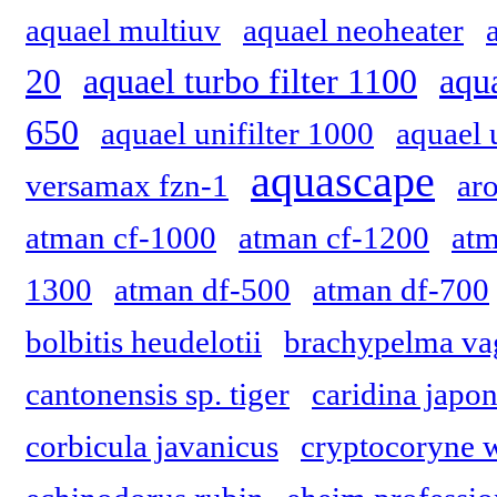
aquael multiuv
aquael neoheater
20
aquael turbo filter 1100
aqua
650
aquael unifilter 1000
aquael 
aquascape
versamax fzn-1
ar
atman cf-1000
atman cf-1200
atm
1300
atman df-500
atman df-700
bolbitis heudelotii
brachypelma va
cantonensis sp. tiger
caridina japon
corbicula javanicus
cryptocoryne w