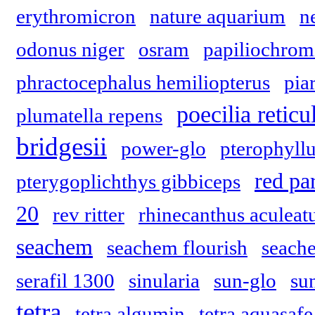
erythromicron
nature aquarium
n
odonus niger
osram
papiliochrom
phractocephalus hemiliopterus
pia
poecilia reticu
plumatella repens
bridgesii
power-glo
pterophyll
red pa
pterygoplichthys gibbiceps
20
rev ritter
rhinecanthus aculeat
seachem
seachem flourish
seach
serafil 1300
sinularia
sun-glo
su
tetra
tetra algumin
tetra aquasafe