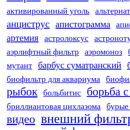
активированный уголь
альтерна
анциструс
апистограмма
апи
артемия
астролоксус
астронот
аэрлифтный фильтр
аэромоноз
барбус суматранский
мутант
биофильтр для аквариума
биофи
рыбок
борьба 
больбитис
бриллиантовая цихлазома
бурые
внешний фильтр
видео