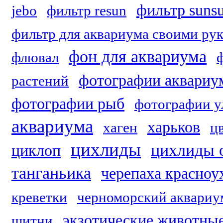
фильтр suns
jebo
фильтр resun
фильтр для аквариума своими ру
фон для аквариума
флювал
фотографии аквариу
растений
фотографии рыб
фотографии у
аквариума
харьков
хаген
ц
цихлиды
цихлиды 
циклоп
танганьика
черепаха красноу
креветки
черноморский аквариу
экзотические животны
щитни