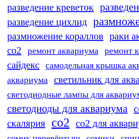
разведе
разведение креветок
размноже
разведение цихлид
размножение кораллов
раки а
co2
ремонт аквариума
ремонт 
сайдекс
самодельная крышка ак
светильник для акв
аквариума
светодиодные лампы для аквариу
светодиоды для аквариума
с
со2
скалярия
со2 для аквар
сомик перевёртыш
сомики
спин