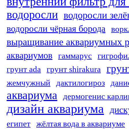
внутренний фильтр для
водоросли
водоросли зел
водоросли чёрная борода
ворк
выращивание аквариумных р
аквариумов
гаммарус
гигрофи
грун
грунт ada
грунт shirakura
жемчужный
дактилогироз
дани
аквариума
дермогенис карл
дизайн аквариума
диск
египет
жёлтая вода в аквариуме