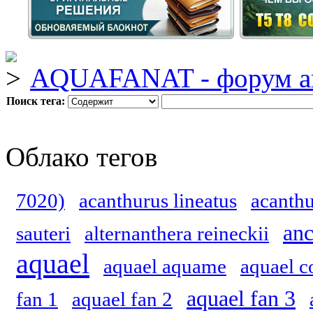
AQUAFANAT - форум а
Поиск тега:
Облако тегов
7020)
acanthurus lineatus
acanthu
anc
sauteri
alternanthera reineckii
aquael
aquael aquame
aquael c
aquael fan 3
fan 1
aquael fan 2