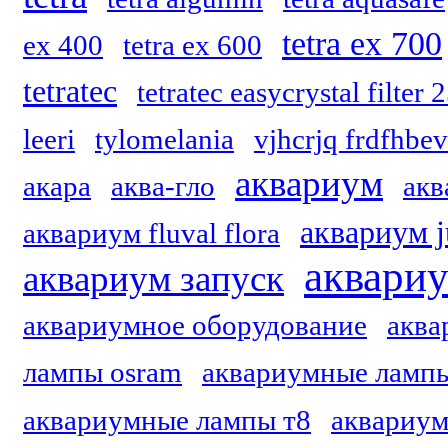
tetra ex 700
ex 400
tetra ex 600
tetratec
tetratec easycrystal filter 
leeri
tylomelania
vjhcrjq frdfhbev
аквариум
акара
аква-гло
акв
аквариум j
аквариум fluval flora
аквари
аквариум запуск
аквариумное оборудование
аква
лампы osram
аквариумные лампы
аквариумные лампы т8
аквариум