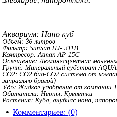
элеохарис, папоротники.
Аквариум: Нано куб
Объем: 36 литров
Фильтр: SunSun HJ- 311B
Компресор: Atman AP-15C
Освещение: Люминесцентная маленька
Грунт: Минеральный субстрат AQUA
СО2: СО2 био-СО2 система от компан
заправляю брагой)
Удо: Жидкое удобрение от компании T
Обитатели: Неоны, Креветки
Растения: Куба, анубиас нана, папоро
Комментариев: (0)