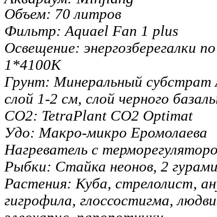
Объем: 70 литров
Фильтр: Aquael Fan 1 plus
Освещение: энергозберегалки п
1*4100К
Грунт: Минеральный субстра
слой 1-2 см, слой черного базал
СО2: TetraPlant СО2 Optimat
Удо: Макро-микро Еромолаева
Нагреватель с терморегуляторо
Рыбки: Стайка неонов, 2 гурами
Растения: Куба, стрелолист, ан
гигрофила, глоссостигма, людв