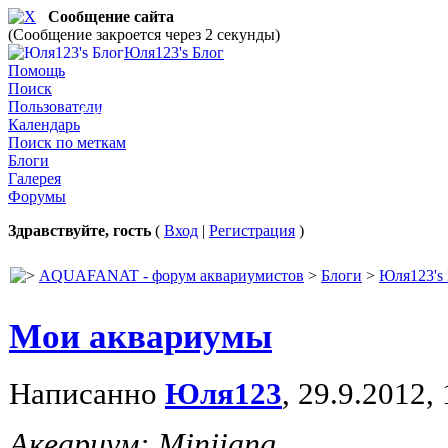
Сообщение сайта
(Сообщение закроется через 2 секунды)
Юля123's Блог
Юля123's Блог
Помощь
Поиск
Пользователи
Субтракт AQUAEL AQUA GRUNT
Календарь
Поиск по меткам
Блоги
Галерея
Форумы
Здравствуйте, гость
(
Вход
|
Регистрация
)
AQUAFANAT - форум аквариумистов
>
Блоги
>
Юля123's
Мои аквариумы
Написанно
Юля123
, 29.9.2012,
Аквариум: Minjiang