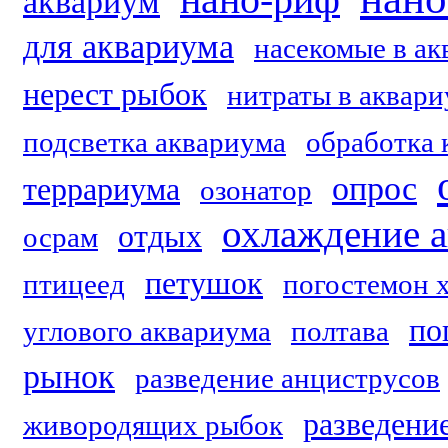
нано-риф
аквариум
для аквариума
насекомые в ак
нерест рыбок
нитраты в аквар
подсветка аквариума
обработка 
опрос
террариума
озонатор
охлаждение 
отдых
осрам
петушок
птицеед
погостемон 
по
углового аквариума
полтава
рынок
разведение анциструсов
разведени
живородящих рыбок