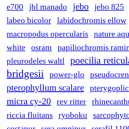
jebo
e700
jbl manado
jebo 825
labeo bicolor
labidochromis ellow
macropodus opercularis
nature aq
white
osram
papiliochromis ramir
poecilia reticul
pleurodeles waltl
bridgesii
power-glo
pseudocreni
pterophyllum scalare
pterygoplic
micra cy-20
rev ritter
rhinecanth
riccia fluitans
ryoboku
sarcophyt
costapur
sera omnipur
serafil 110