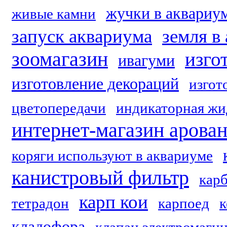
жучки в аквариу
живые камни
запуск аквариума
земля в
зоомагазин
изго
ивагуми
изготовление декораций
изгот
цветопередачи
индикаторная жи
интернет-магазин арова
коряги используют в аквариуме
канистровый фильтр
кар
карп кои
тетрадон
карпоед
к
кладофора