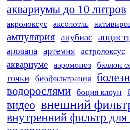
аквариумы до 10 литров
акролоксус
аксолотль
активиро
ампулярия
анцист
анубиас
арована
артемия
астролоксус
аквариуме
аэромоноз
баллон с
болез
точки
биофильтрация
водорослями
боция клоун
внешний фильтр
видео
внутренний фильтр для