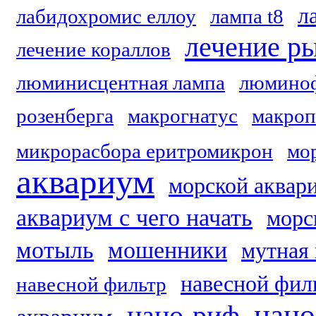
л
лабидохромис еллоу
лампа t8
лечение р
лечение кораллов
люминисцентная лампа
люмино
розенберга
макрогнатус
макроп
микрорасбора еритромикрон
мо
аквариум
морской аквар
аквариум с чего начать
морс
мотыль
мошенники
мутная 
навесной фил
навесной фильтр
нано