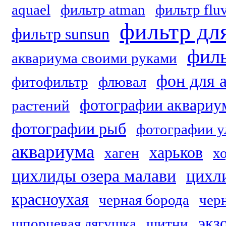
aquael
фильтр atman
фильтр fluv
фильтр дл
фильтр sunsun
филь
аквариума своими руками
фон для 
фитофильтр
флювал
фотографии аквариу
растений
фотографии рыб
фотографии у
аквариума
харьков
хаген
х
цихлиды озера малави
цихл
красноухая
черная борода
чер
экз
шпорцевая лягушка
щитни