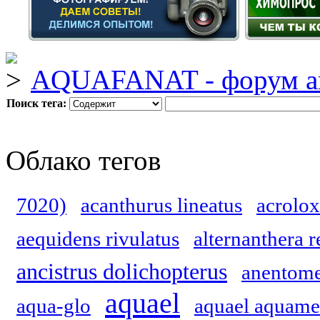
AQUAFANAT - форум а
Поиск тега:
Облако тегов
7020)
acanthurus lineatus
acrolox
aequidens rivulatus
alternanthera r
ancistrus dolichopterus
anentome
aquael
aqua-glo
aquael aquame