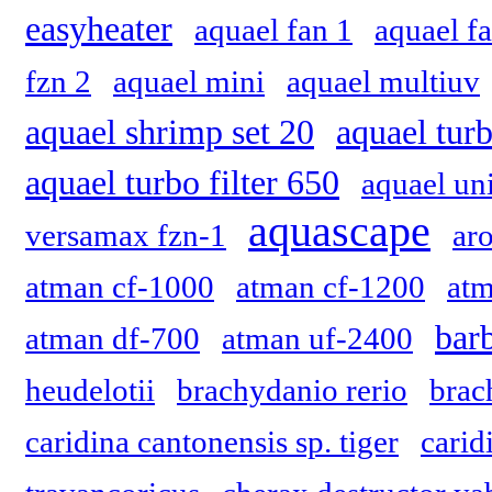
easyheater
aquael fan 1
aquael f
fzn 2
aquael mini
aquael multiuv
aquael shrimp set 20
aquael turb
aquael turbo filter 650
aquael uni
aquascape
versamax fzn-1
ar
atman cf-1000
atman cf-1200
atm
bar
atman df-700
atman uf-2400
heudelotii
brachydanio rerio
brac
caridina cantonensis sp. tiger
carid