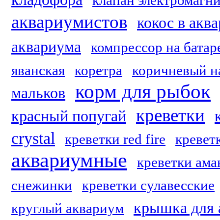
клапан электромагн
аквариумистов
кокос в акв
аквариума
компрессор на батар
яванская
коретра
коричневый н
корм для рыбок
мальков
креветки
красный попугай
crystal
креветки red fire
креветк
аквариумные
креветки ама
снежинки
креветки сулавесские
крышка для 
круглый аквариум