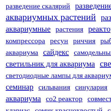
разведени
разведение скалярий
аквариумных растений
ра
аквариумные
реакто
растения
компрессора
ресун
риччия
ры
сайдекс
аквариума
самодельны
св
светильник для аквариума
светодиодные лампы для аквариу
семинар
сильвания
синулария
аквариума
со2 реактор
совмес
клариас
сомик краснохвостый