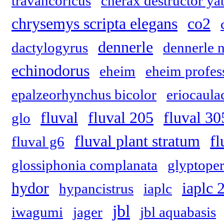
travancoricus
cherax destructor ya
chrysemys scripta elegans
co2
dennerle
dactylogyrus
dennerle 
echinodorus
eheim
eheim profes
epalzeorhynchus bicolor
eriocaula
fluval
fluval 205
fluval 30
glo
fluval plant stratum
fl
fluval g6
glossiphonia complanata
glyptoper
hydor
iaplc 
hypancistrus
iaplc
jbl
iwagumi
jager
jbl aquabasis