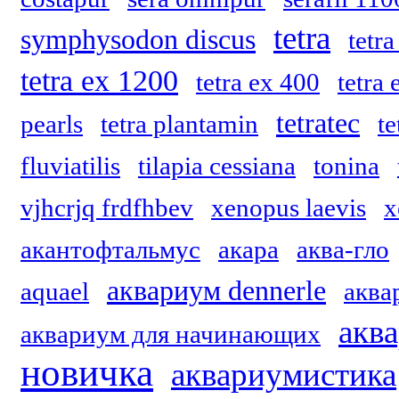
tetra
symphysodon discus
tetr
tetra ex 1200
tetra ex 400
tetra
tetratec
pearls
tetra plantamin
te
fluviatilis
tilapia cessiana
tonina
vjhcrjq frdfhbev
xenopus laevis
x
акантофтальмус
акара
аква-гло
аквариум dennerle
aquael
аквар
акв
аквариум для начинающих
новичка
аквариумистика