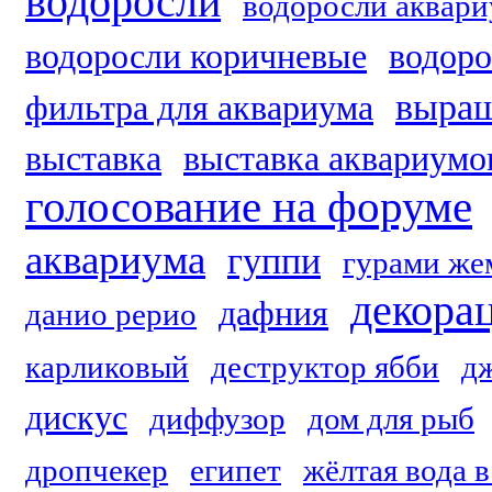
водоросли
водоросли аквар
водоросли коричневые
водоро
выращ
фильтра для аквариума
выставка
выставка аквариумо
голосование на форуме
аквариума
гуппи
гурами ж
декора
дафния
данио рерио
карликовый
деструктор ябби
д
дискус
диффузор
дом для рыб
дропчекер
египет
жёлтая вода 