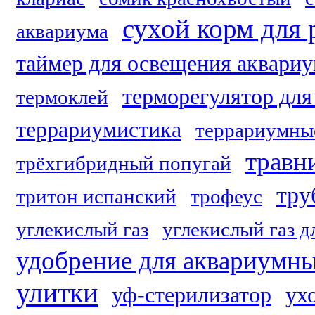
сухой корм для
аквариума
таймер для освещения аквари
терморегулятор для
термоклей
террариумистика
террариумны
травн
трёхгибридный попугай
тру
тритон испанский
трофеус
углекислый газ
углекислый газ д
удобрение для аквариумны
улитки
уф-стерилизатор
ух