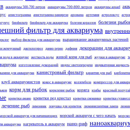
ов
акв
аквариумы 700-800 литров
аквариумы 500-700 литров
аквариумы aquael
рус
апистограмма
арована
артемия
апистограмма рамирези
астролоксус
астро
болезни рыбо
огумус
биофильтр
биофильтр для аквариума
болезни кораллов
нешний фильтр для аквариума
внутренн
выбор фильтра для аквариума
выращивание аквариумных растений
орклог
декорации для аквари
дафния
ми жемчужный
дактилогироз
данио рерио
з
живой корм для рыб
жучки в аквариуме
ая вода в аквариуме
жесткость воды
квариума
изготовление декораций
индекс цветопередачи
индикаторная жидкость
канистровый фильтр
камни для аквариума
карантин для рыб
карбонатна
клуб аквариумистов
кокос в аквариуме
компрессор для аквар
коллембола
корм для рыбок
коряга
ьков
красный попуга
кормление рыбок
крабы
ные
креветки ред кристал
креветки амано
креветки снежинки
креветки сулавесс
лечение рыб
лимонник
ловушка для креветок
люминисцентная лампа
люми
морской аквариум для начинающих
морской аквариум с чего начать
морско
наноаквариу
нано-риф
ля аквариума
нагреватель в аквариум