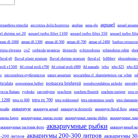
aquael
ancistrus dolichopterus
ternanthera reineckii
anubias
aqua-glo
aquael aquam
el shrimp set 20
aquael turbo filter 1100
aquael turbo filter 350
aquael turbo filt
barbus tetrazo
tman df-1000
atman df-1300
atman df-500
atman df-700
atman uf-2400
ripta elegans
co2
dennerle
echinodorus
corbicula javanicus
echinodorus rubin
ehei
fluval plant stratum
fluval shrimp stratum
fluval g6
fluval u1
frdfhbev
glossiphonia
 profi e1500
jebo
jbl cristal profi e700
jbl cristal profi e900
jbl manado
jebo 825
jebo 82
is
microrasbora erythromicron
nature aquarium
neocaridina cf. zhangjiajiensis var. white
od
pomacea bridgesii
ticulata
pogostemon helferi
pseudocrenilabrus nicholsi
pterophy
seachem
riccia fluitans
ryoboku
sarcophyton
seachem flourish
seachem purigen
sera c
x 1200
tetra ex 700
tetra ex 600
tetra goldoomed
tetra nitratminus pearls
tetra plantamin
аквариум
аквариум dennerle
аква
дизайн
аквариум aquael
аквариум fluval flora
лампы hagen
аквариумные лампы osram
аквариумные лампы philips
аквариумные ламп
аквариумные рыбки
аквариумный к
аквариумные растения фото
аквариумы 200-300 литров
аквариумы 30
-200 литров