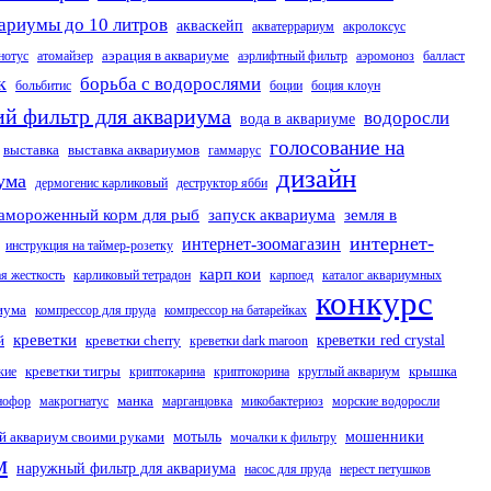
ариумы до 10 литров
акваскейп
акватеррариум
акролоксус
аэрация в аквариуме
нотус
атомайзер
аэрлифтный фильтр
аэромоноз
балласт
к
борьба с водорослями
больбитис
боции
боция клоун
ий фильтр для аквариума
водоросли
вода в аквариуме
голосование на
выставка
выставка аквариумов
гаммарус
дизайн
ума
дермогенис карликовый
деструктор ябби
амороженный корм для рыб
запуск аквариума
земля в
интернет-
интернет-зоомагазин
инструкция на таймер-розетку
карп кои
я жесткость
карликовый тетрадон
карпоед
каталог аквариумных
конкурс
иума
компрессор для пруда
компрессор на батарейках
креветки
й
креветки cherry
креветки red crystal
креветки dark maroon
креветки тигры
крышка
кие
криптокарина
криптокорина
круглый аквариум
манка
нофор
макрогнатус
марганцовка
микобактериоз
морские водоросли
й аквариум своими руками
мотыль
мошенники
мочалки к фильтру
м
наружный фильтр для аквариума
насос для пруда
нерест петушков