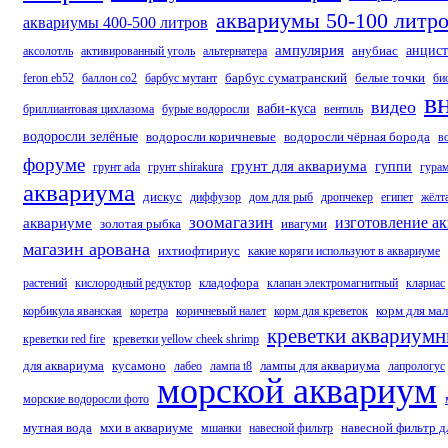
аквариумы 50-100 литр
аквариумы 400-500 литров
ампулярия
анубиас
анцист
аксолотль
активированный уголь
альтернатера
барбус суматранский
белые точки
feron eb52
баллон со2
барбус мутант
би
в
видео
ваби-куса
бриллиантовая цихлазома
бурые водоросли
вентиль
водоросли зелёные
водоросли коричневые
водоросли чёрная борода
в
форуме
грунт для аквариума
гуппи
грунт ada
грунт shirakura
гура
аквариума
дискус
диффузор
дом для рыб
дропчекер
египет
жёлт
зоомагазин
изготовление а
аквариуме
золотая рыбка
ивагуми
магазин арована
ихтиофтириус
какие коряги используют в аквариуме
кладофора
растений
кислородный редуктор
клапан электромагнитный
клариас
корм для мал
корбикула яванская
коретра
коричневый налет
корм для креветок
креветки аквариум
креветки red fire
креветки yellow cheek shrimp
для аквариума
кусамоно
лампы для аквариума
лабео
лампа t8
лапрологус
морской аквариум
морские водоросли фото
мутная вода
мхи в аквариуме
навесной фильтр д
мшанки
навесной фильтр