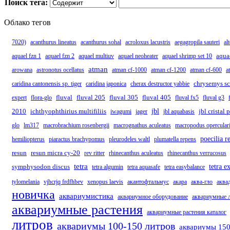
Поиск тега:
Облако тегов
7020)
acanthurus lineatus
acanthurus sohal
acroloxus lacustris
aegagropila sauteri
al
aqua
aquael fzn 1
aquael fzn 2
aquael multiuv
aquael neoheater
aquael shrimp set 10
atman
arowana
astronotus ocellatus
atman cf-1000
atman cf-1200
atman cf-600
a
chrysemys sc
caridina cantonensis sp. tiger
caridina japonica
cherax destructor yabbie
fluval
fluval 205
fluval 305
fluval 405
expert
flora-glo
fluval fx5
fluval g3
2010
ichthyophthirius multifiliis
jbl
jbl cristal
iwagumi
jager
jbl aquabasis
glo
lm317
macrobrachium rosenbergii
macrognathus aculeatus
macropodus opercular
poecilia re
hemiliopterus
piaractus brachypomus
pleurodeles waltl
plumatella repens
resun
resun micra cy-20
rev ritter
rhinecanthus aculeatus
rhinecanthus verrucosus
tetra
symphysodon discus
tetra e
tetra algumin
tetra aquasafe
tetra easybalance
tylomelania
vjhcrjq frdfhbev
xenopus laevis
акантофтальмус
акара
аква-гло
аква
новичка
аквариумистика
аквариумное оборудование
аквариумные 
аквариумные растения
аквариумные растения каталог
литров
аквариумы 100-150 литров
аквариумы 150