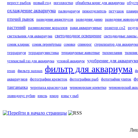
нерест рыбок
новый год
обуст
ногохвостки
обработка коряг для аквариума
охлаждение аквариума
палюдариум
петушок
пеноотделитель
планар
птичий рынок
разведение анциструсов
разведение данио
разведение живород
растений
размножение кораллов
раки аквариумные
реактор со2
редук
светильник для аквариума
светодиодное освещение
светодиодные лампы 
сомик клариас
сомик перевёртыш
сомики
спинорог
стерилизатор для аквариум
террариум
террариумистика
террариумные животные
тиломелания
тиляпия
удобрение для аквариум
углекислый газ для аквариума
угловой аквариум
фильтр для аквариума
фильтр sunsun
resun
ф
ф
аквариумов
фотографии креветок
фотографии рыб
фотографии улиток
танганьика
черепаха красноухая
черноморские креветки
черноморский акв
эхинодорус рубин
ювель
юмор
язвы у рыб
Лиц