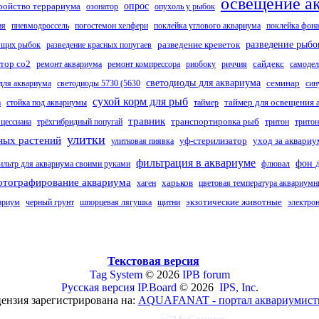
освещение а
ройство террариума
опрос
озонатор
опухоль у рыбок
ия
пневмодроссель
погостемон хелфери
поклейка углового аквариума
поклейка фона
разведение креветок
разведение рыбо
ящих рыбок
разведение красных попугаев
тор co2
сайдекс
ремонт аквариума
ремонт компрессора
риобоку
риччия
самодел
светодиоды для аквариума
семинар
для аквариума
светодиоды 5730 (5630
син
сухой корм для рыб
таймер для освещения 
а
стойка под аквариумы
таймер
травник
транспортировка рыб
 цессиана
трёхгибридный попугай
тритон
тритон
улитки
ных растений
уф-стерилизатор
уход за аквари
улитковая пиявка
фильтрация в аквариуме
фон 
ильтр для аквариума своими руками
флювал
отографирование аквариума
харьков
хаген
цветовая температура аквариум
экзотические животные
ариум
черный грунт
шпорцевая лягушка
щитни
электро
Текстовая версия
Tag System
© 2026
IPB forum
Русская версия
IP.Board
© 2026
IPS, Inc
.
ензия зарегистрирована на:
AQUAFANAT - портал аквариумист