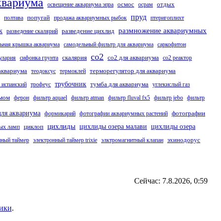
квариума
осмос
отдых
освещение аквариума эпра
осрам
пруд
попугай
полтава
продажа аквариумных рыбок
птеригоплихт
размножение аквариумных
к
разведение цихлид
разведение скалярий
ьная крышка аквариума
самодельный фильтр для аквариума
саркофитон
со2
скалярия
со2 для аквариума
улария
сифонка грунта
со2 реактор
аквариума
терморегулятор для аквариума
теодоксус
термоклей
трубочник
тумба для аквариума
 испанский
трофеус
углекислый газ
умом
ферон
фильтр aquael
фильтр atman
фильтр fluval fx5
фильтр jebo
фильтр
для аквариума
фотографии
формикарий
фотографии аквариумных растений
цихлиды
циклоп
цихлиды озера малави
цихлиды озера
ных ламп
эхинодорус
нный таймер
электронный таймер trixie
элктромагнитный клапан
Сейчас: 7.8.2026, 0:59
ики
.