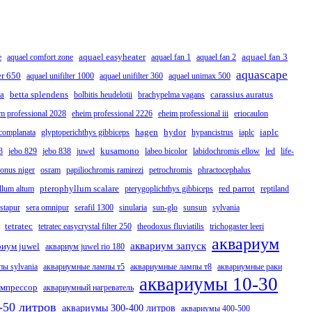
aquael easyheater
aquael fan 3
e
aquael comfort zone
aquael fan 1
aquael fan 2
aquascape
er 650
aquael unifilter 1000
aquael unifilter 360
aquael unimax 500
na
betta splendens
carassius auratus
bolbitis heudelotii
brachypelma vagans
m professional 2028
eheim professional 2226
eheim professional iii
eriocaulon
hagen
hydor
iaplc
 complanata
glyptoperichthys gibbiceps
hypancistrus
iaplc
kusamono
8
jebo 829
jebo 838
juwel
labeo bicolor
labidochromis ellow
led
life-
onus niger
osram
papiliochromis ramirezi
petrochromis
phractocephalus
pterophyllum scalare
red parrot
llum altum
pterygoplichthys gibbiceps
reptiland
ostapur
sera omnipur
serafil 1300
sinularia
sun-glo
sunsun
sylvania
tetratec
tetratec easycrystal filter 250
theodoxus fluviatilis
trichogaster leeri
аквариум
аквариум запуск
риум juwel
аквариум juwel rio 180
ы sylvania
аквариумные лампы т5
аквариумные лампы т8
аквариумные раки
аквариумы 10-30
омпрессор
аквариумный нагреватель
-50 литров
аквариумы 300-400 литров
аквариумы 400-500