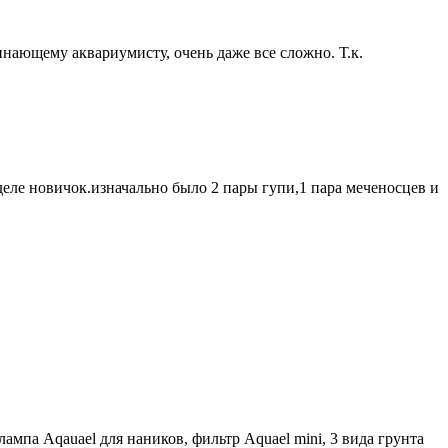
чинающему аквариумисту, очень даже все сложно. Т.к.
 деле новичок.изначально было 2 пары гупи,1 пара меченосцев и
лампа Aqauael для наников, фильтр Aquael mini, 3 вида грунта