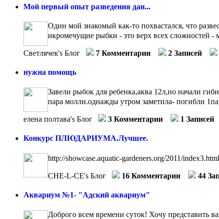
Мой первый опыт разведения дан...
Один мой знакомый как-то похвастался, что развес
икромечущие рыбки - это верх всех сложностей - мн
Светлячек's Блог
7 Комментарии
2 Записей
нужна помощь
Завели рыбок для ребенка,аква 12л,но начали гибн
пара молли.однажды утром заметила- погибли 1пара
елена полтава's Блог
3 Комментарии
1 Записей
Конкурс ПЛЮДАРИУМА.Лучшее.
http://showcase.aquatic-gardeners.org/2011/index3.htm
CHE-L-CE's Блог
16 Комментарии
44 За
Аквариум №1- "Адский аквариум"
Доброго всем времени суток! Хочу представить вам