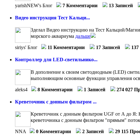
yarishNEW's Блог
7 Комментарии
13 Записей
Видео инструкция Тест Кальци...
Зделал Видео инструкцию на Тест Кальций/Магний 
морского аквариума
дальше
siriys' Блог
11 Комментарии
17 Записей
137
Контроллер для LED-светильнико...
В дополнение к своим светодиодным (LED) свети
выполняющим основные функции управления осв
aleks4
8 Комментарии
1 Записей
274 027 П
Креветочник с донным фильтром ...
Креветочник с донным фильтром UGF от А до Я: К
креветочника с донным фильтром "прямым" потоко
NNA
0 Комментарии
2 Записей
29 115 Про