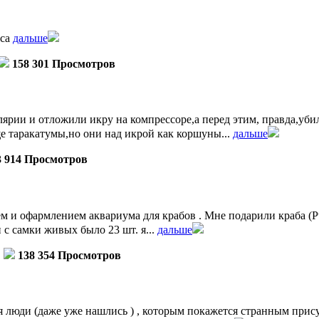
уса
дальше
158 301 Просмотров
ярии и отложили икру на компрессоре,а перед этим, правда,убил
е таракатумы,но они над икрой как коршуны...
дальше
3 914 Просмотров
 и офармлением аквариума для крабов . Мне подарили краба (Pt
ли с самки живых было 23 шт. я...
дальше
138 354 Просмотров
 люди (даже уже нашлись ) , которым покажется странным прису