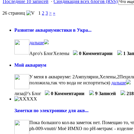
Последние 10 записей
·
Синдикация всех блогов (RSS)
26 страниц
1
2
3
>
»
Развитие аквариумистики в Укра...
дальше
Арго's БлогХелены
0 Комментарии
1 За
Мой аквариум
У меня в аквариуме: 2Ампулярии,Хелены,2Пецилии
положила,так что вода не испортиться)
дальше
лиза@'s Блог
0 Комментарии
9 Записей
218
Заметки по электронике для акв...
Пока большого кол-ва заметок нет. Помещаю то, что
ph-009-vnutri/ Моё ИМХО по рН-метрам: - изделие