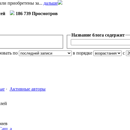
ли приобретены за...
дальше
сей
186 739 Просмотров
Название блога содержит
ровать по
в порядке
с
ые
·
Активные авторы
елей
риев
Саш_а