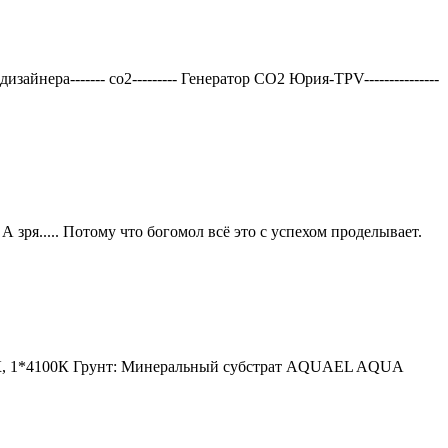
нера------- со2--------- Генератор СО2 Юрия-TPV---------------
 зря..... Потому что богомол всё это с успехом проделывает.
6400К, 1*4100К Грунт: Минеральный субстрат AQUAEL AQUA