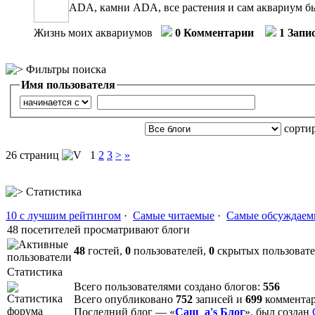
ADA, камни ADA, все растения и сам аквариум бы
Жизнь моих аквариумов
0 Комментарии
1 Запи
Фильтры поиска
Имя пользователя
сорти
26 страниц
1
2
3
>
»
Статистика
10 с лучшим рейтингом
·
Самые читаемые
·
Самые обсуждаем
48 посетителей просматривают блоги
48
гостей,
0
пользователей,
0
скрытых пользоват
Статистика
Всего пользователями создано блогов:
556
Всего опубликовано
752
записей и
699
коммента
Последний блог — «
Саш_а's Блог
», был создан