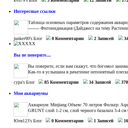
kvn79's Блог
5 Комментарии
12 Записей
17
Интересные ссылки
Таблица основных параметров содержания аквариумн
-------- Фитоиндикация (Дайджест на тему Растения
junker90's Блог
0 Комментарии
2 Записей
3
Вы не поверите....
Вы поверите, если вам скажут, что богомол занима
Как-то я услышана в рачатнике непонятный плески
сура's Блог
85 Комментарии
34 Записей
37
Мои аквариумы
Аквариум: Minjiang Объем: 70 литров Фильтр: Aq
GRUNT слой 1-2 см, слой черного базальта 3-4 см 
Юля123's Блог
0 Комментарии
1 Записей
1