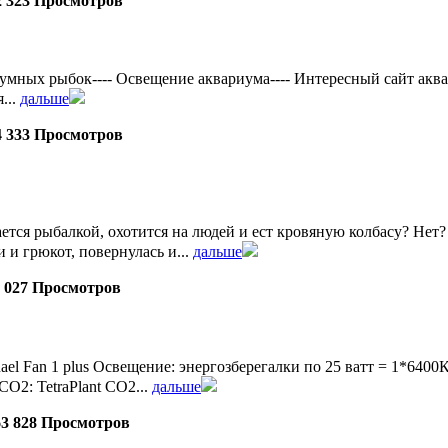
2 323 Просмотров
ых рыбок---- Освещение аквариума---- Интересный сайт аквадизай
...
дальше
4 333 Просмотров
ется рыбалкой, охотится на людей и ест кровяную колбасу? Нет? А
 и грюкот, повернулась и...
дальше
0 027 Просмотров
uael Fan 1 plus Освещение: энергозберегалки по 25 ватт = 1*
СО2: TetraPlant СО2...
дальше
63 828 Просмотров