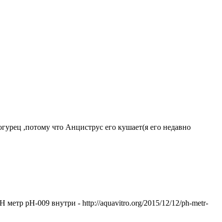
гурец ,потому что Анциструс его кушает(я его недавно
етр pH-009 внутри - http://aquavitro.org/2015/12/12/ph-metr-