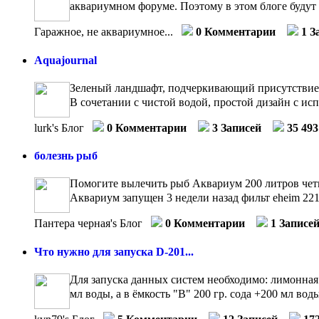
аквариумном форуме. Поэтому в этом блоге будут 
Гаражное, не аквариумное...
0 Комментарии
1 З
Aquajournal
Зеленый ландшафт, подчеркивающий присутствие во
В сочетании с чистой водой, простой дизайн с исп
lurk's Блог
0 Комментарии
3 Записей
35 49
болезнь рыб
Помогите вылечить рыб Аквариум 200 литров чет
Аквариум запущен 3 недели назад фильт eheim 2215
Пантера черная's Блог
0 Комментарии
1 Записе
Что нужно для запуска D-201...
Для запуска данных систем необходимо: лимонная 
мл воды, а в ёмкость "B" 200 гр. сода +200 мл воды