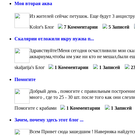
Моя вторая аква
Из жителей сейчас петушок. Еще будут 3 анцистр
Kolor's Блог
7 Комментарии
5 Записей
Скалярии отложили икру нужна п...
Здравствуйте!Меня сегодня осчастливили мои скал
аквариума,чтобы им уже ни кто не мешал,были ещ
skaljarija's Блог
1 Комментарии
1 Записей
2
Помогите
Добрый день , помогите с правильным построением
много , где то 25 - 30 шт. после того как они слез
Помогите с крабами
1 Комментарии
1 Записей
Зачем, почему здесь этот блог ...
Всем Привет сюда зашедшим ! Наверняка найдутся