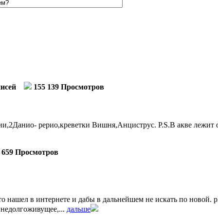
писей
155 139 Просмотров
,2Данио- рерио,креветки Вишня,Анциструс. P.S.В акве лежит о
 659 Просмотров
 нашел в интернете и дабы в дальнейшем не искать по новой. pH м
 недолгоживущее,...
дальше