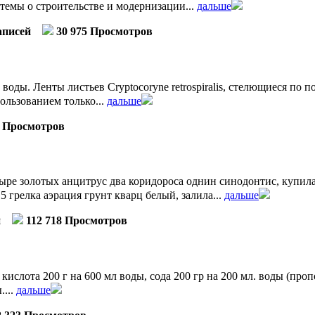
темы о строительстве и модернизации...
дальше
аписей
30 975 Просмотров
ды. Ленты листьев Cryptocoryne retrospiralis, стелющиеся по 
ользованием только...
дальше
3 Просмотров
ыре золотых анцитрус два коридороса однин синодонтис, купил
 грелка аэрация грунт кварц белый, залила...
дальше
й
112 718 Просмотров
кислота 200 г на 600 мл воды, сода 200 гр на 200 мл. воды (про
....
дальше