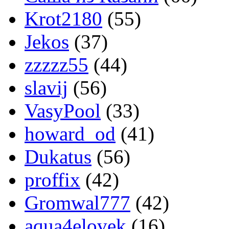
Krot2180
(55)
Jekos
(37)
zzzzz55
(44)
slavij
(56)
VasyPool
(33)
howard_od
(41)
Dukatus
(56)
proffix
(42)
Gromwal777
(42)
aqua4elovek
(16)