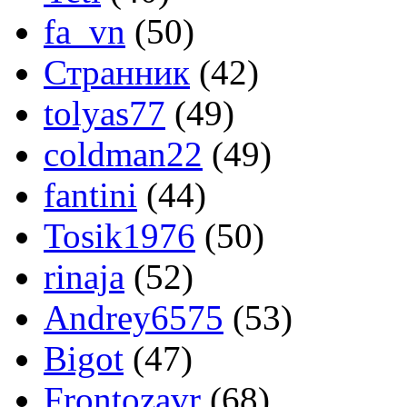
fa_vn
(50)
Странник
(42)
tolyas77
(49)
coldman22
(49)
fantini
(44)
Tosik1976
(50)
rinaja
(52)
Andrey6575
(53)
Bigot
(47)
Frontozavr
(68)