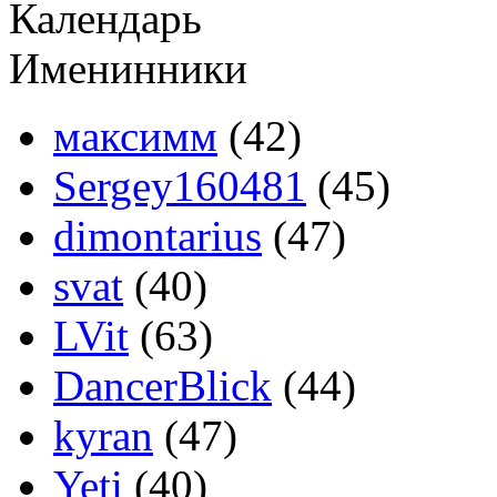
Календарь
Именинники
максимм
(42)
Sergey160481
(45)
dimontarius
(47)
svat
(40)
LVit
(63)
DancerBlick
(44)
kyran
(47)
Yeti
(40)