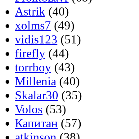
Astrik
(40)
xolms7
(49)
vidis123
(51)
firefly
(44)
torrboy
(43)
Millenia
(40)
Skalar30
(35)
Volos
(53)
Капитан
(57)
atkinson
(38)