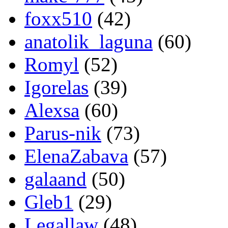
foxx510
(42)
anatolik_laguna
(60)
Romyl
(52)
Igorelas
(39)
Alexsa
(60)
Parus-nik
(73)
ElenaZabava
(57)
galaand
(50)
Gleb1
(29)
Legallaw
(48)