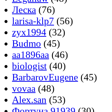
Леска
(76)
larisa-klp7
(56)
zyx1994
(32)
Budmo
(45)
aa1896aa
(46)
biologist
(40)
BarbarovEugene
(45)
vovaa
(48)
Alex.san
(53)
Фортуна 91939
(30)