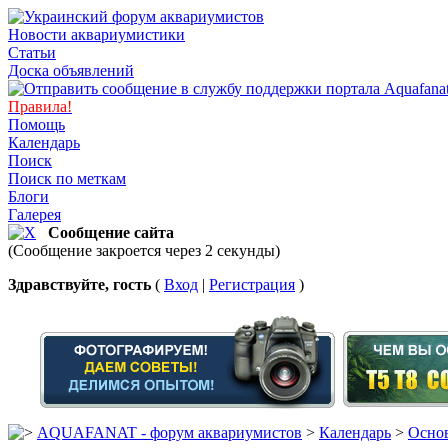
Новости аквариумистики
Статьи
Доска объявлений
Правила!
Помощь
Календарь
Поиск
Поиск по меткам
Блоги
Галерея
Сообщение сайта
(Сообщение закроется через 2 секунды)
Здравствуйте, гость
(
Вход
|
Регистрация
)
AQUAFANAT - форум аквариумистов
>
Календарь
>
Основ