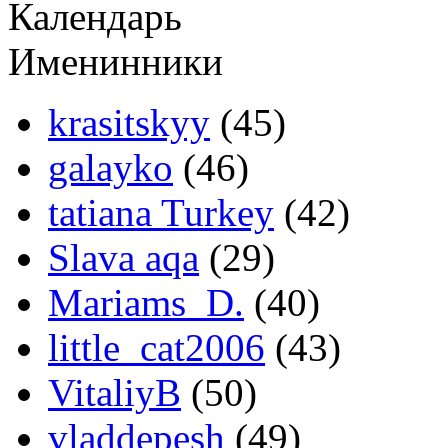
Календарь
Именинники
krasitskyy
(45)
galayko
(46)
tatiana Turkey
(42)
Slava aqa
(29)
Mariams_D.
(40)
little_cat2006
(43)
VitaliyB
(50)
vladdepesh
(49)