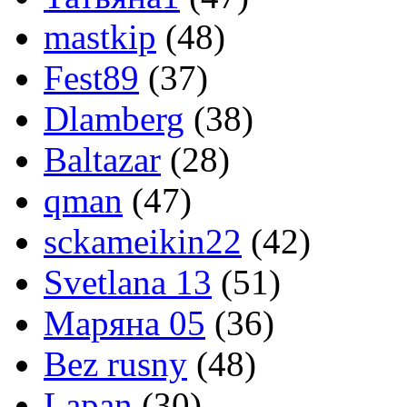
mastkip
(48)
Fest89
(37)
Dlamberg
(38)
Baltazar
(28)
qman
(47)
sckameikin22
(42)
Svetlana 13
(51)
Маряна 05
(36)
Bez rusny
(48)
Lapan
(30)