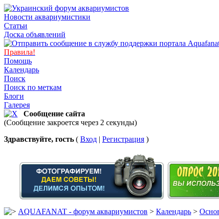
Новости аквариумистики
Статьи
Доска объявлений
Правила!
Помощь
Календарь
Поиск
Поиск по меткам
Блоги
Галерея
Сообщение сайта
(Сообщение закроется через 2 секунды)
Здравствуйте, гость
(
Вход
|
Регистрация
)
AQUAFANAT - форум аквариумистов
>
Календарь
>
Основ