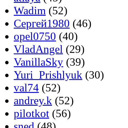
Wadim
(52)
Сергей1980
(46)
opel0750
(40)
VladAngel
(29)
VanillaSky
(39)
Yuri_Prishlyuk
(30)
val74
(52)
andrey.k
(52)
pilotkot
(56)
sned
(48)