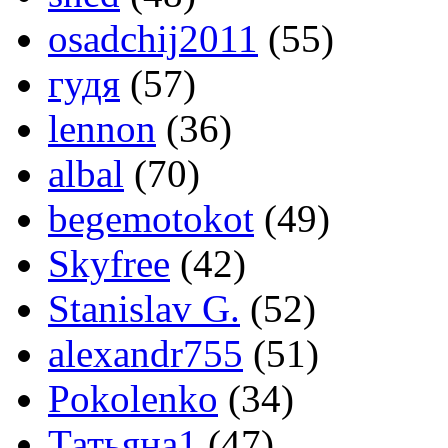
osadchij2011
(55)
гудя
(57)
lennon
(36)
albal
(70)
begemotokot
(49)
Skyfree
(42)
Stanislav G.
(52)
alexandr755
(51)
Pokolenko
(34)
Татьяна1
(47)