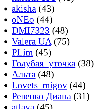
akisha
(43)
oNEo
(44)
DMI7323
(48)
Valera UA
(75)
PLim
(45)
Голубая_уточка
(38)
Альта
(48)
Lovets_migov
(44)
Ревенко Диана
(31)
atlaya
(45)