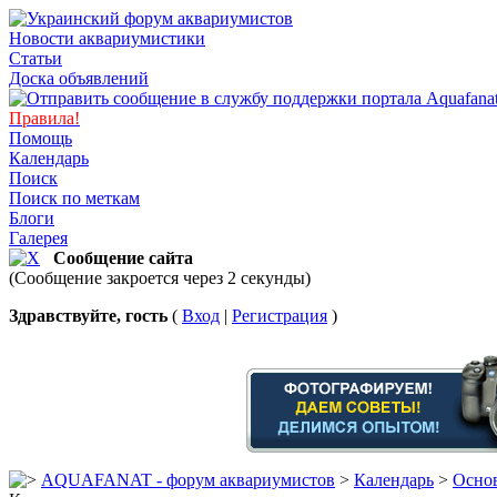
Новости аквариумистики
Статьи
Доска объявлений
Правила!
Помощь
Календарь
Поиск
Поиск по меткам
Блоги
Галерея
Сообщение сайта
(Сообщение закроется через 2 секунды)
Здравствуйте, гость
(
Вход
|
Регистрация
)
AQUAFANAT - форум аквариумистов
>
Календарь
>
Основ