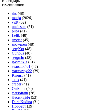
Календарь
Именинники
sks
(48)
musja
(2026)
vitR
(52)
unclesam
(51)
pups
(41)
Lelik
(49)
smetar
(45)
snowmen
(48)
sergKot
(48)
Curious
(40)
sergu4o
(48)
ipvitalik_t
(61)
svarshik461
(47)
максимус22
(39)
KromT
(41)
axex
(41)
craber
(41)
Onix_ua
(40)
tearsofrain
(38)
ЛеонидЫч
(53)
DariaKudina
(31)
Норберт
(39)