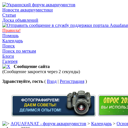
Новости аквариумистики
Статьи
Доска объявлений
Правила!
Помощь
Календарь
Поиск
Поиск по меткам
Блоги
Галерея
Сообщение сайта
(Сообщение закроется через 2 секунды)
Здравствуйте, гость
(
Вход
|
Регистрация
)
AQUAFANAT - форум аквариумистов
>
Календарь
>
Основ