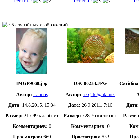
Рейтинг
Рейтинг
Ре
5 случайных изображений
IMGP9668.jpg
DSC00234.JPG
Caridina 
Автор:
Latinos
Автор:
serg_ki@ukr.net
А
Дата:
14.8.2015, 15:34
Дата:
26.9.2011, 7:16
Дата
Размер:
215.99 килобайт
Размер:
728.76 килобайт
Размер
Комментариев:
0
Комментариев:
0
Ком
Просмотров:
669
Просмотров:
533
Про