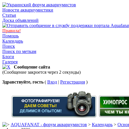
Новости аквариумистики
Статьи
Доска объявлений
Правила!
Помощь
Календарь
Поиск
Поиск по меткам
Блоги
Галерея
Сообщение сайта
(Сообщение закроется через 2 секунды)
Здравствуйте, гость
(
Вход
|
Регистрация
)
AQUAFANAT - форум аквариумистов
>
Календарь
>
Основ