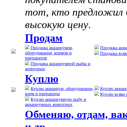
тот, кто предложил 
высокую цену
.
Продам
Продажа аквариумов,
Продажа акв
оборудования, кормов и
Продажа всяк
препаратов
Продажа аквариумной рыбы и
животных
Куплю
Куплю аквариум, оборудование,
Куплю аквар
корм и препараты
Куплю всяко 
Куплю аквариумную рыбу и
аквариумных животных
Обменяю, отдам, ва
и др.