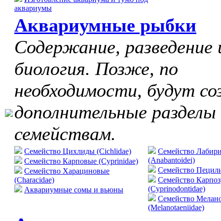
аквариумы
Аквариумные рыбки
Содержание, разведение 
биология. Позже, по
необходимости, будут со
дополнительные разделы
семействам.
Семейство Цихлиды (Cichlidae)
Семейство Лабир
(Anabantoidei)
Семейство Карповые (Cyprinidae)
Cемейство Пецилие
Семейство Харациновые
(Characidae)
Семейство Карпо
(Cyprinodontidae)
Аквариумные сомы и вьюны
Семейство Мелан
(Melanotaeniidae)