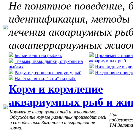
Не понятное поведение, б
идентификация, методы
лечения аквариумных рыб
акватеррариумных жив
Белые точки на рыбках
Проблемы с плавн
аквариумных рыб
Травмы, язвы, дырки, опухоли на
рыбках
Нитевидные выдел
Раздутие, ерошенье чешуи у рыб
Нездоровое повед
Налёты, пятна, "вата" на рыбе
Корм и кормление
аквариумных рыб и жи
Кормление аквариумных рыб и животных.
При
Обсуждение кормов различных производителей
поддержке
и самодельных. Заготовка и выращивание
ТМ Золота
корма.