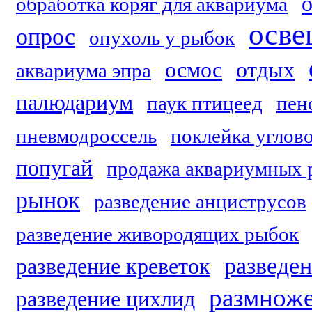
обработка коряг для аквариума
осве
опрос
опухоль у рыбок
осмос
отдых
аквариума эпра
палюдариум
паук птицеед
пен
пневмодроссель
поклейка углов
попугай
продажа аквариумных 
рынок
разведение анциструсов
разведение живородящих рыбок
разведе
разведение креветок
размноже
разведение цихлид