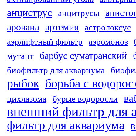
анциструс
аписто
анцитрусы
арована
артемия
астролоксус
аэрлифтный фильтр
аэромоноз
барбус суматранский
мутант
биофильтр для аквариума
биофи
рыбок
борьба с водоро
ва
цихлазома
бурые водоросли
внешний фильтр для 
фильтр для аквариума
в