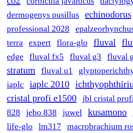
co2
corbicula javanicus
dactylog
echinodorus
dermogenys pusillus
professional 2028
epalzeorhynchus
fluval
fl
terra
expert
flora-glo
edge
fluval fx5
fluval g3
fluval 
stratum
fluval u1
glyptoperichth
iaplc 2010
ichthyophthiriu
iaplc
cristal profi e1500
jbl cristal pro
kusamono
828
jebo 838
juwel
life-glo
lm317
macrobrachium ros