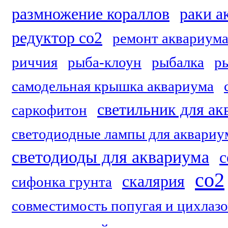
размножение кораллов
раки а
редуктор co2
ремонт аквариум
риччия
рыба-клоун
рыбалка
р
самодельная крышка аквариума
светильник для ак
саркофитон
светодиодные лампы для аквариу
светодиоды для аквариума
с
со2
скалярия
сифонка грунта
совместимость попугая и цихлаз