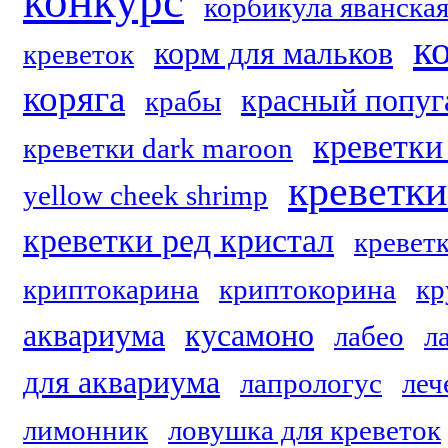
конкурс
корбикула яванска
к
корм для мальков
креветок
коряга
красный попуг
крабы
креветки 
креветки dark maroon
креветк
yellow cheek shrimp
креветки ред кристал
кревет
криптокарина
криптокорина
кр
аквариума
кусамоно
лабео
л
для аквариума
лапрологус
леч
лимонник
ловушка для креветок