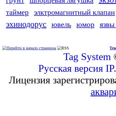
грунт
шпорцевая лягушка
таймер
элктромагнитный клапан
эхинодорус
ювель
юмор
язвы
Тек
Tag System
Русская версия
IP
Лицензия зарегистриров
аквар