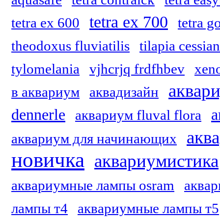
tetra ex 700
tetra ex 600
tetra 
theodoxus fluviatilis
tilapia cessia
tylomelania
vjhcrjq frdfhbev
xeno
аквар
в аквариум
аквадизайн
dennerle
а
аквариум fluval flora
акв
аквариум для начинающих
новичка
аквариумистика
аквариумные лампы osram
аквар
лампы т4
аквариумные лампы т5