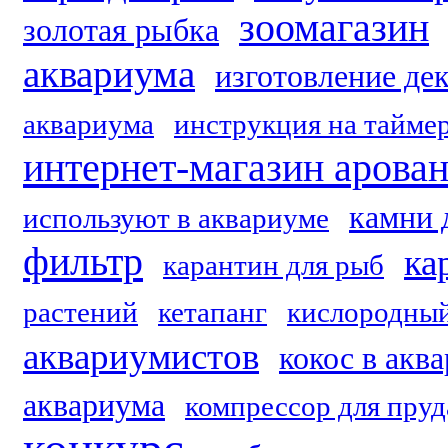
зоомагазин
золотая рыбка
аквариума
изготовление де
аквариума
инструкция на тайме
интернет-магазин арова
камни 
используют в аквариуме
фильтр
ка
карантин для рыб
растений
кетапанг
кислородный
аквариумистов
кокос в акв
аквариума
компрессор для пруд