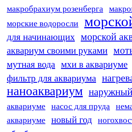
макробрахиум розенберга
макро
морско
морские водоросли
морской акв
для начинающих
мот
аквариум своими руками
мутная вода
мхи в аквариуме
нагрев
фильтр для аквариума
наноаквариум
наружный
аквариуме
насос для пруда
нем
новый год
аквариуме
ногохвос