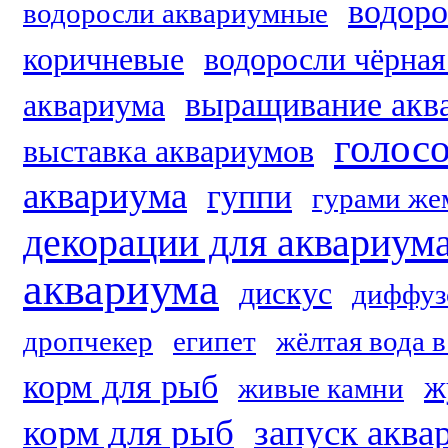
водоро
водоросли аквариумные
коричневые
водоросли чёрная
выращивание акв
аквариума
голос
выставка аквариумов
аквариума
гуппи
гурами ж
декорации для аквариум
аквариума
дискус
диффуз
дропчекер
египет
жёлтая вода 
корм для рыб
ж
живые камни
корм для рыб
запуск аква