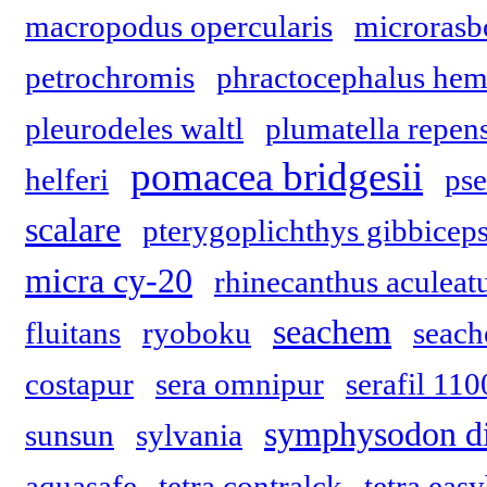
macropodus opercularis
microrasb
petrochromis
phractocephalus hemi
pleurodeles waltl
plumatella repen
pomacea bridgesii
helferi
pse
scalare
pterygoplichthys gibbicep
micra cy-20
rhinecanthus aculeat
seachem
fluitans
ryoboku
seach
costapur
sera omnipur
serafil 110
symphysodon d
sunsun
sylvania
aquasafe
tetra contralck
tetra eas