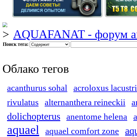
AQUAFANAT - форум а
Поиск тега:
Облако тегов
acanthurus sohal
acroloxus lacustri
rivulatus
alternanthera reineckii
a
dolichopterus
anentome helena
aquael
aq
aquael comfort zone