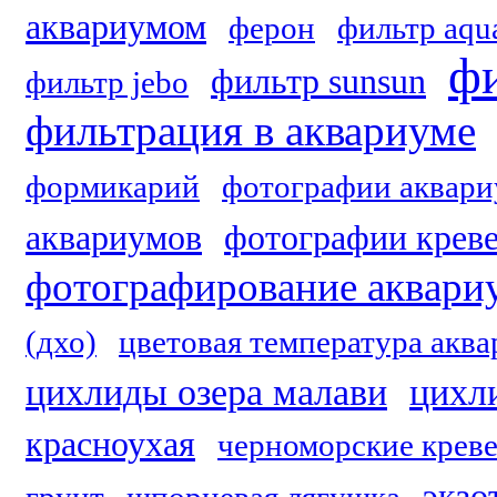
аквариумом
ферон
фильтр aqu
фи
фильтр sunsun
фильтр jebo
фильтрация в аквариуме
формикарий
фотографии аквари
аквариумов
фотографии крев
фотографирование аквари
(дхо)
цветовая температура акв
цихлиды озера малави
цихл
красноухая
черноморские крев
экзо