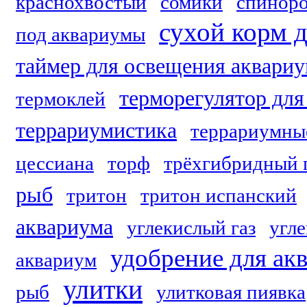
краснохвостый
сомики
спинор
сухой корм 
под аквариумы
таймер для освещения аквари
терморегулятор для
термоклей
террариумистика
террариумны
цессиана
торф
трёхгибридный 
рыб
тритон
тритон испанский
аквариума
углекислый газ
угле
удобрение для ак
аквариум
улитки
рыб
улитковая пиявка