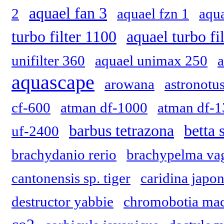
aquael fan 3
2
aquael fzn 1
aqua
turbo filter 1100
aquael turbo fi
unifilter 360
aquael unimax 250
aquascape
arowana
astronotus
cf-600
atman df-1000
atman df-
barbus tetrazona
betta 
uf-2400
brachydanio rerio
brachypelma va
cantonensis sp. tiger
caridina japon
destructor yabbie
chromobotia mac