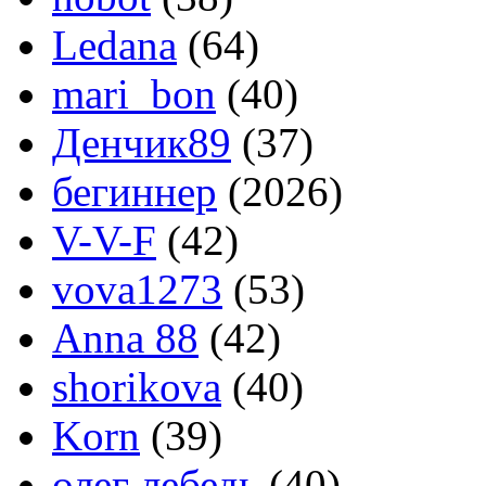
Ledana
(64)
mari_bon
(40)
Денчик89
(37)
бегиннер
(2026)
V-V-F
(42)
vova1273
(53)
Anna 88
(42)
shorikova
(40)
Korn
(39)
олег лебедь
(40)