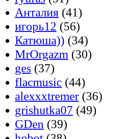
Анталия
(41)
игорь12
(56)
Катюша))
(34)
MrOrgazm
(30)
ges
(37)
flacmusic
(44)
alexxxtremer
(36)
grishutka07
(49)
GDen
(39)
hobot
(38)