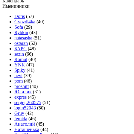
Календарь
Именинники
Doris
(57)
Gvozdi4ka
(40)
Sofa
(29)
Rybkin
(43)
natasasha
(51)
ostaran
(52)
БАРС
(48)
sazin
(66)
Romul
(40)
YNK
(47)
Spiky
(41)
hevi
(39)
pom
(46)
proshift
(40)
Юлилик
(31)
expres
(45)
sergej-260575
(51)
login52043
(50)
Gruv
(42)
femida
(46)
Анатoлий
(45)
Наташенька
(44)