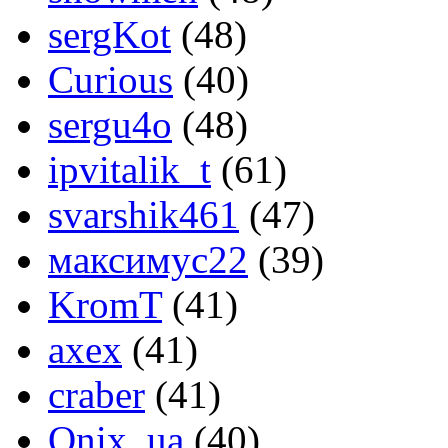
sergKot
(48)
Curious
(40)
sergu4o
(48)
ipvitalik_t
(61)
svarshik461
(47)
максимус22
(39)
KromT
(41)
axex
(41)
craber
(41)
Onix_ua
(40)