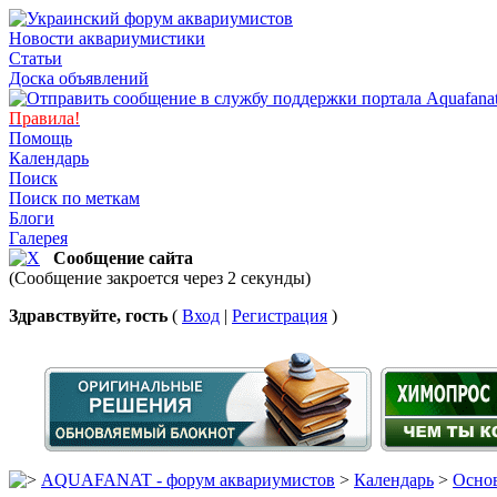
Новости аквариумистики
Статьи
Доска объявлений
Правила!
Помощь
Календарь
Поиск
Поиск по меткам
Блоги
Галерея
Сообщение сайта
(Сообщение закроется через 2 секунды)
Здравствуйте, гость
(
Вход
|
Регистрация
)
AQUAFANAT - форум аквариумистов
>
Календарь
>
Основ