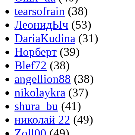
tearsofrain
(38)
ЛеонидЫч
(53)
DariaKudina
(31)
Норберт
(39)
Blef72
(38)
angellion88
(38)
nikolaykra
(37)
shura_bu
(41)
николай 22
(49)
Zoll00
(49)