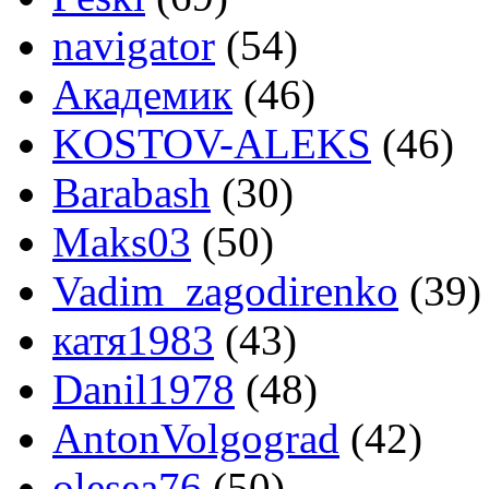
navigator
(54)
Академик
(46)
KOSTOV-ALEKS
(46)
Barabash
(30)
Maks03
(50)
Vadim_zagodirenko
(39)
катя1983
(43)
Danil1978
(48)
AntonVolgograd
(42)
olesea76
(50)