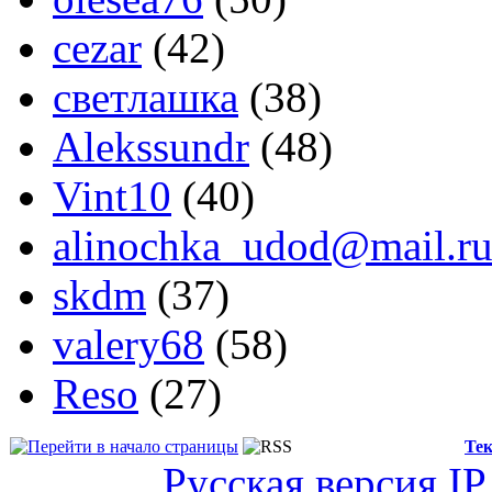
cezar
(42)
светлашка
(38)
Alekssundr
(48)
Vint10
(40)
alinochka_udod@mail.r
skdm
(37)
valery68
(58)
Reso
(27)
Тек
Русская версия
IP