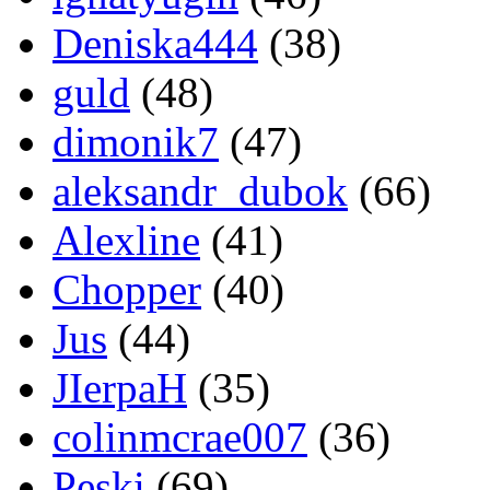
Deniska444
(38)
guld
(48)
dimonik7
(47)
aleksandr_dubok
(66)
Alexline
(41)
Chopper
(40)
Jus
(44)
JIerpaH
(35)
colinmcrae007
(36)
Peski
(69)