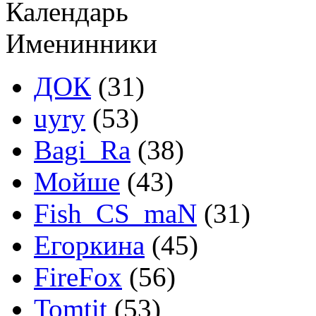
Календарь
Именинники
ДОК
(31)
uyry
(53)
Bagi_Ra
(38)
Мойше
(43)
Fish_CS_maN
(31)
Егоркина
(45)
FireFox
(56)
Tomtit
(53)