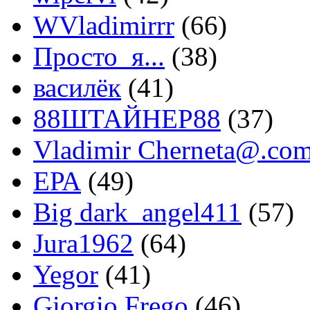
WVladimirrr
(66)
Просто_я...
(38)
василёк
(41)
88ШТАЙНЕР88
(37)
Vladimir Cherneta@.co
ЕРА
(49)
Big dark_angel411
(57)
Jura1962
(64)
Yegor
(41)
Giorgio Frego
(46)