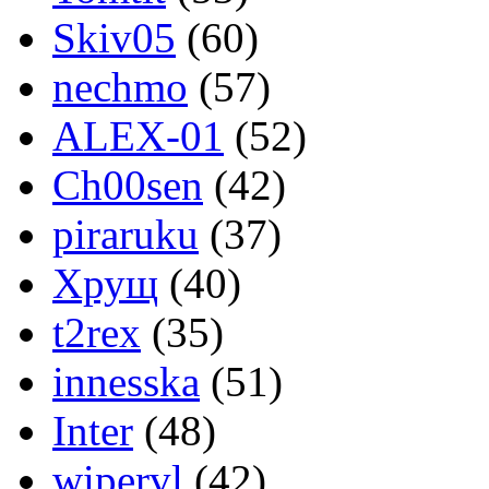
Skiv05
(60)
nechmo
(57)
ALEX-01
(52)
Ch00sen
(42)
piraruku
(37)
Хрущ
(40)
t2rex
(35)
innesska
(51)
Inter
(48)
wipervl
(42)