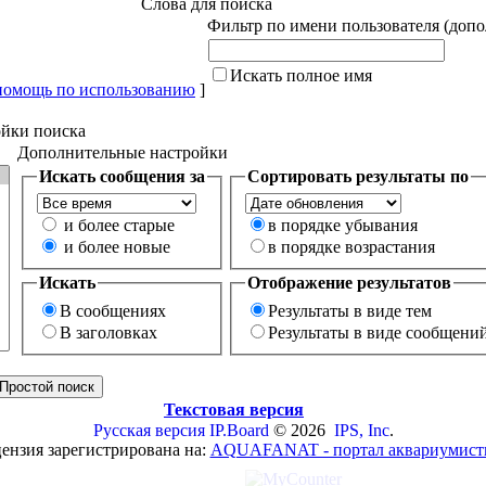
Слова для поиска
Фильтр по имени пользователя (доп
Искать полное имя
помощь по использованию
]
йки поиска
Дополнительные настройки
Искать сообщения за
Сортировать результаты по
и более старые
в порядке убывания
и более новые
в порядке возрастания
Искать
Отображение результатов
В сообщениях
Результаты в виде тем
В заголовках
Результаты в виде сообщени
Текстовая версия
Русская версия
IP.Board
© 2026
IPS, Inc
.
ензия зарегистрирована на:
AQUAFANAT - портал аквариумист