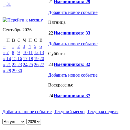
21
Именинников: 29
»
31
Добавить новое событие
Пятница
Сентябрь 2026
22
Именинников: 33
П
В
С
Ч
П
С
В
Добавить новое событие
»
1
2
3
4
5
6
»
7
8
9
10
11
12
13
Суббота
»
14
15
16
17
18
19
20
23
Именинников: 32
»
21
22
23
24
25
26
27
»
28
29
30
Добавить новое событие
Воскресенье
24
Именинников: 37
Добавить новое событие
Текущий месяц
Текущая неделя