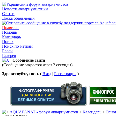
Новости аквариумистики
Статьи
Доска объявлений
Правила!
Помощь
Календарь
Поиск
Поиск по меткам
Блоги
Галерея
Сообщение сайта
(Сообщение закроется через 2 секунды)
Здравствуйте, гость
(
Вход
|
Регистрация
)
AQUAFANAT - форум аквариумистов
>
Календарь
>
Основ