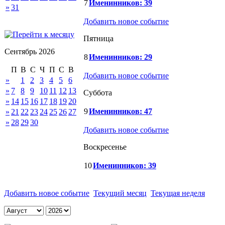
7
Именинников: 39
»
31
Добавить новое событие
Пятница
Сентябрь 2026
8
Именинников: 29
П
В
С
Ч
П
С
В
Добавить новое событие
»
1
2
3
4
5
6
»
7
8
9
10
11
12
13
Суббота
»
14
15
16
17
18
19
20
9
Именинников: 47
»
21
22
23
24
25
26
27
»
28
29
30
Добавить новое событие
Воскресенье
10
Именинников: 39
Добавить новое событие
Текущий месяц
Текущая неделя