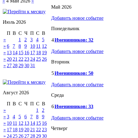
«
4 Май 2026
»
Май 2026
Добавить новое событие
Июль 2026
Понедельник
П
В
С
Ч
П
С
В
»
1
2
3
4
5
4
Именинников: 32
»
6
7
8
9
10
11
12
Добавить новое событие
»
13
14
15
16
17
18
19
»
20
21
22
23
24
25
26
Вторник
»
27
28
29
30
31
5
Именинников: 50
Добавить новое событие
Август 2026
Среда
П
В
С
Ч
П
С
В
6
Именинников: 33
»
1
2
»
3
4
5
6
7
8
9
Добавить новое событие
»
10
11
12
13
14
15
16
Четверг
»
17
18
19
20
21
22
23
»
24
25
26
27
28
29
30