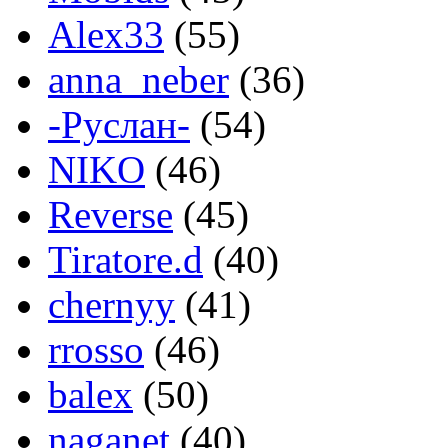
Alex33
(55)
anna_neber
(36)
-Руслан-
(54)
NIKO
(46)
Reverse
(45)
Tiratore.d
(40)
chernyy
(41)
rrosso
(46)
balex
(50)
naganet
(40)