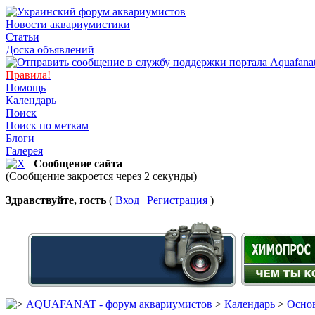
Новости аквариумистики
Статьи
Доска объявлений
Правила!
Помощь
Календарь
Поиск
Поиск по меткам
Блоги
Галерея
Сообщение сайта
(Сообщение закроется через 2 секунды)
Здравствуйте, гость
(
Вход
|
Регистрация
)
AQUAFANAT - форум аквариумистов
>
Календарь
>
Основ