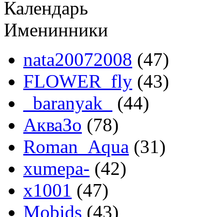
Календарь
Именинники
nata20072008
(47)
FLOWER_fly
(43)
_baranyak_
(44)
АкваЗо
(78)
Roman_Aqua
(31)
xumepa-
(42)
x1001
(47)
Mobids
(43)