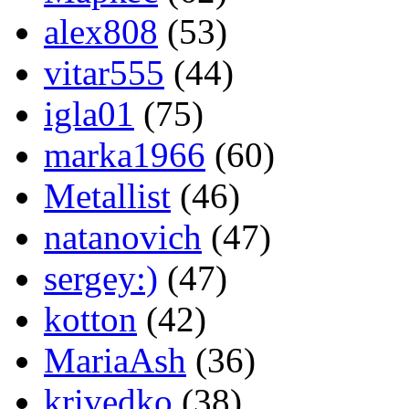
alex808
(53)
vitar555
(44)
igla01
(75)
marka1966
(60)
Metallist
(46)
natanovich
(47)
sergey:)
(47)
kotton
(42)
MariaAsh
(36)
krivedko
(38)