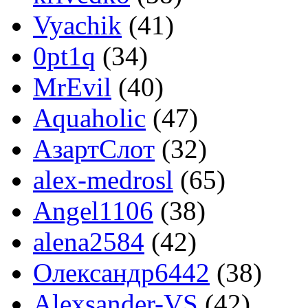
Vyachik
(41)
0pt1q
(34)
MrEvil
(40)
Aquaholic
(47)
АзартСлот
(32)
alex-medrosl
(65)
Angel1106
(38)
alena2584
(42)
Олександр6442
(38)
Alexsander-VS
(42)