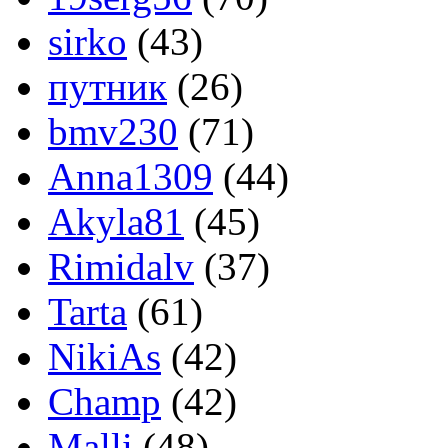
sirko
(43)
путник
(26)
bmv230
(71)
Anna1309
(44)
Akyla81
(45)
Rimidalv
(37)
Tarta
(61)
NikiAs
(42)
Champ
(42)
Malli
(48)