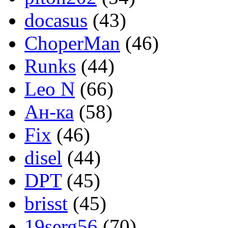
docasus
(43)
ChoperMan
(46)
Runks
(44)
Leo N
(66)
Ан-ка
(58)
Fix
(46)
disel
(44)
DPT
(45)
brisst
(45)
19serg56
(70)