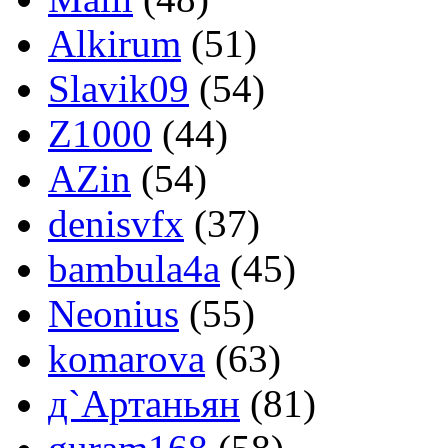
Alkirum
(51)
Slavik09
(54)
Z1000
(44)
AZin
(54)
denisvfx
(37)
bambula4a
(45)
Neonius
(55)
komarova
(63)
д`Артаньян
(81)