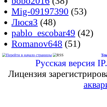
bobo2016
(38)
Mig-09197390
(53)
ЛюсяЗ
(48)
pablo_escobar49
(42)
Romanov648
(51)
Тек
Русская версия
IP
Лицензия зарегистриров
аквар