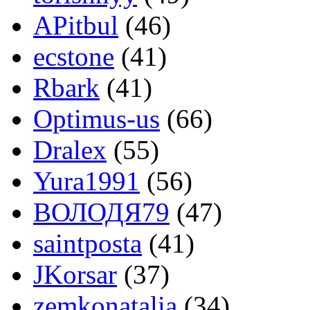
APitbul
(46)
ecstone
(41)
Rbark
(41)
Optimus-us
(66)
Dralex
(55)
Yura1991
(56)
ВОЛОДЯ79
(47)
saintposta
(41)
JKorsar
(37)
zemkonatalia
(34)