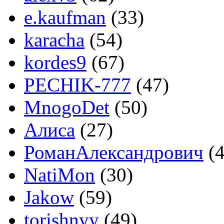
e.kaufman
(33)
karacha
(54)
kordes9
(67)
PECHIK-777
(47)
MnogoDet
(50)
Алиса
(27)
РоманАлександрович
(4
NatiMon
(30)
Jakow
(59)
torishnyy
(49)