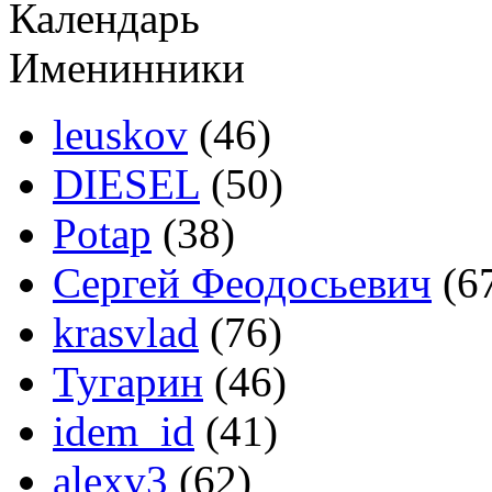
Календарь
Именинники
leuskov
(46)
DIESEL
(50)
Potap
(38)
Сергей Феодосьевич
(6
krasvlad
(76)
Тугарин
(46)
idem_id
(41)
alexv3
(62)