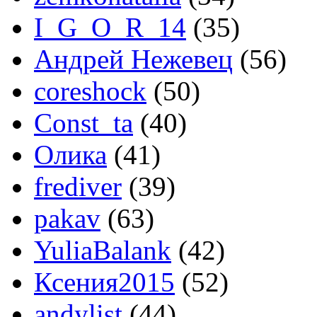
I_G_O_R_14
(35)
Андрей Нежевец
(56)
coreshock
(50)
Const_ta
(40)
Олика
(41)
frediver
(39)
pakav
(63)
YuliaBalank
(42)
Ксения2015
(52)
andylist
(44)