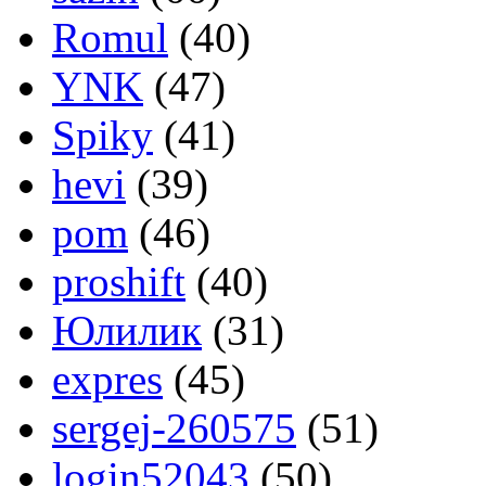
Romul
(40)
YNK
(47)
Spiky
(41)
hevi
(39)
pom
(46)
proshift
(40)
Юлилик
(31)
expres
(45)
sergej-260575
(51)
login52043
(50)