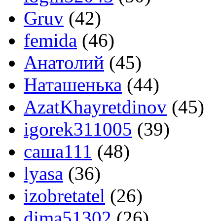
Gruv
(42)
femida
(46)
Анатoлий
(45)
Наташенька
(44)
AzatKhayretdinov
(45)
igorek311005
(39)
саша111
(48)
lyasa
(36)
izobretatel
(26)
dima51302
(26)