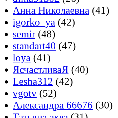
Анна Николаевна
(41)
igorko_ya
(42)
semir
(48)
standart40
(47)
loya
(41)
ЯсчастливаЯ
(40)
Lesha312
(42)
vgotv
(52)
Александра 66676
(30)
Татьяна аква
(31)