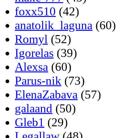
foxx510
(42)
anatolik_laguna
(60)
Romyl
(52)
Igorelas
(39)
Alexsa
(60)
Parus-nik
(73)
ElenaZabava
(57)
galaand
(50)
Gleb1
(29)
Legallaw
(48)