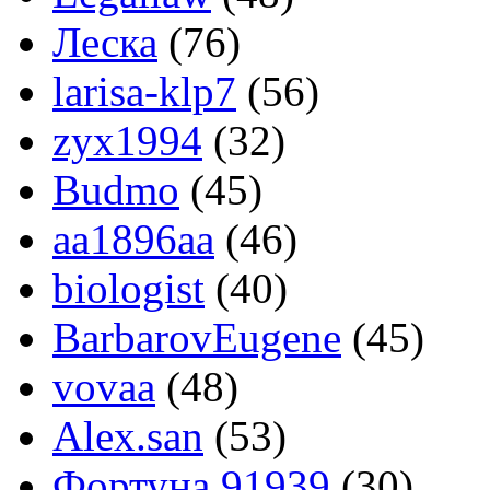
Леска
(76)
larisa-klp7
(56)
zyx1994
(32)
Budmo
(45)
aa1896aa
(46)
biologist
(40)
BarbarovEugene
(45)
vovaa
(48)
Alex.san
(53)
Фортуна 91939
(30)