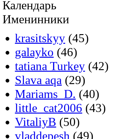
Календарь
Именинники
krasitskyy
(45)
galayko
(46)
tatiana Turkey
(42)
Slava aqa
(29)
Mariams_D.
(40)
little_cat2006
(43)
VitaliyB
(50)
vladdepesh
(49)