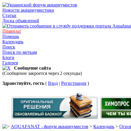
Новости аквариумистики
Статьи
Доска объявлений
Правила!
Помощь
Календарь
Поиск
Поиск по меткам
Блоги
Галерея
Сообщение сайта
(Сообщение закроется через 2 секунды)
Здравствуйте, гость
(
Вход
|
Регистрация
)
AQUAFANAT - форум аквариумистов
>
Календарь
>
Основ