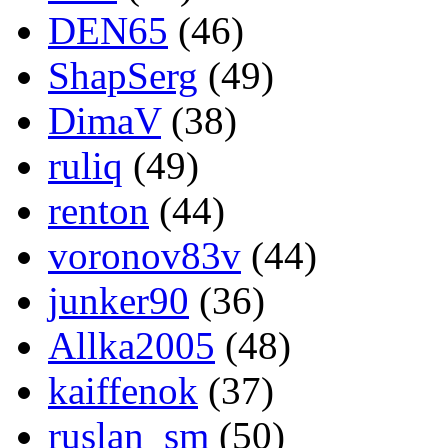
DEN65
(46)
ShapSerg
(49)
DimaV
(38)
ruliq
(49)
renton
(44)
voronov83v
(44)
junker90
(36)
Allka2005
(48)
kaiffenok
(37)
ruslan_sm
(50)