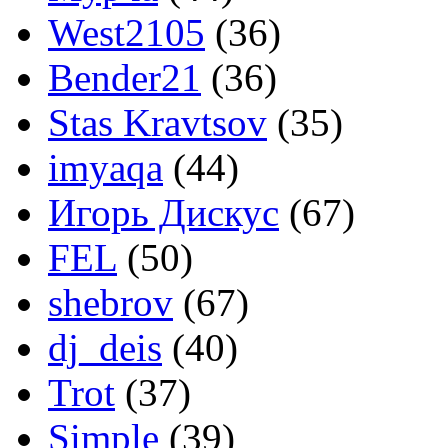
West2105
(36)
Bender21
(36)
Stas Kravtsov
(35)
imyaqa
(44)
Игорь Дискус
(67)
FEL
(50)
shebrov
(67)
dj_deis
(40)
Trot
(37)
Simple
(39)