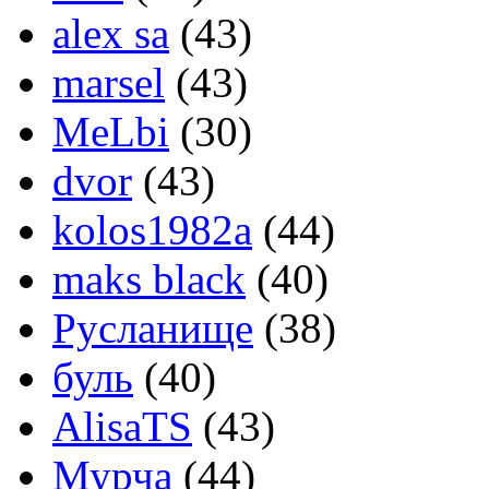
alex sa
(43)
marsel
(43)
MeLbi
(30)
dvor
(43)
kolos1982a
(44)
maks black
(40)
Русланище
(38)
буль
(40)
AlisaTS
(43)
Мурча
(44)