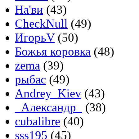
На'ви
(43)
CheckNull
(49)
ИгорьV
(50)
Божья коровка
(48)
zema
(39)
рыбас
(49)
Andrey_Kiev
(43)
_Александр_
(38)
cubalibre
(40)
sss195
(45)