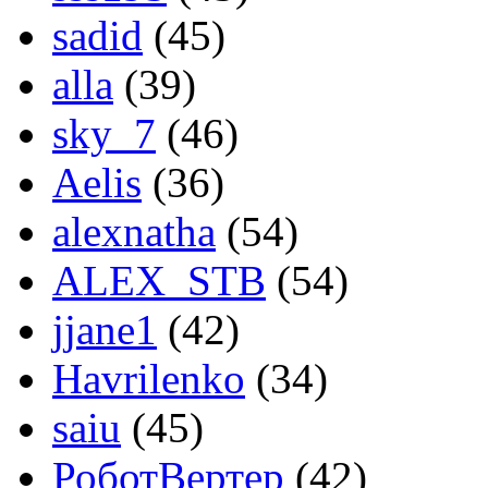
sadid
(45)
alla
(39)
sky_7
(46)
Aelis
(36)
alexnatha
(54)
ALEX_STB
(54)
jjane1
(42)
Havrilenko
(34)
saiu
(45)
РоботВертер
(42)