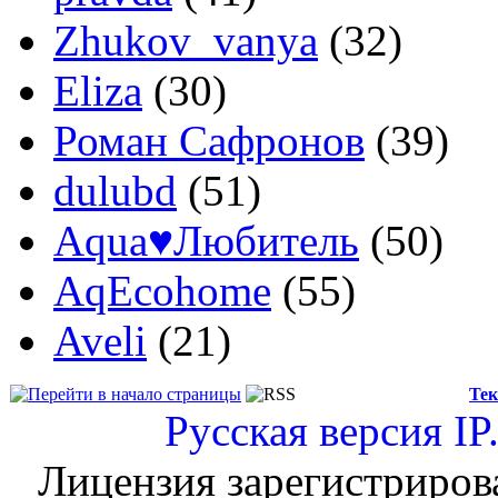
Zhukov_vanya
(32)
Eliza
(30)
Роман Сафронов
(39)
dulubd
(51)
Aqua♥Любитель
(50)
AqEcohome
(55)
Aveli
(21)
Тек
Русская версия
IP
Лицензия зарегистриров