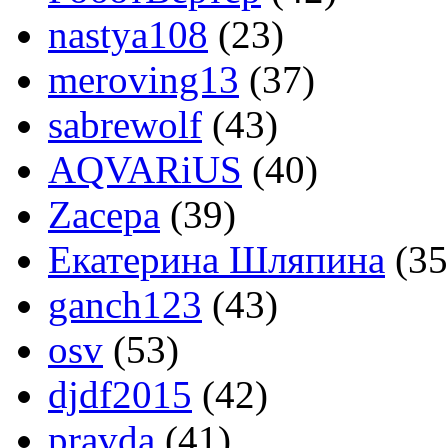
nastya108
(23)
meroving13
(37)
sabrewolf
(43)
AQVARiUS
(40)
Zacepa
(39)
Екатерина Шляпина
(35
ganch123
(43)
osv
(53)
djdf2015
(42)
pravda
(41)