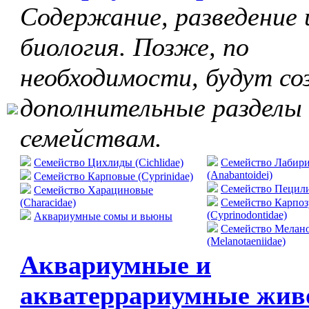
Содержание, разведение 
биология. Позже, по
необходимости, будут со
дополнительные разделы
семействам.
Семейство Цихлиды (Cichlidae)
Семейство Лабир
(Anabantoidei)
Семейство Карповые (Cyprinidae)
Cемейство Пецилие
Семейство Харациновые
(Characidae)
Семейство Карпо
(Cyprinodontidae)
Аквариумные сомы и вьюны
Семейство Мелан
(Melanotaeniidae)
Аквариумные и
акватеррариумные жив