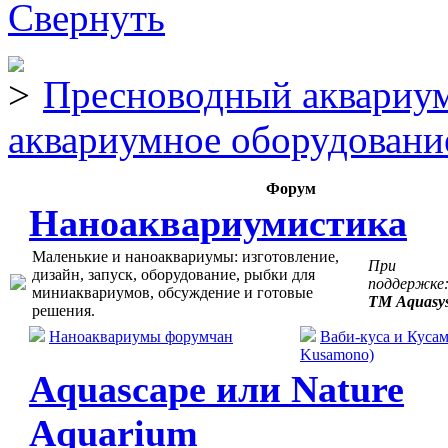
Пресноводный аквариум
аквариумное оборудовани
Форум
Наноаквариумистика
Маленькие и наноаквариумы: изготовление,
При
дизайн, запуск, оборудование, рыбки для
поддержке
миниаквариумов, обсуждение и готовые
ТМ Aquasy
решения.
Наноаквариумы форумчан
Ваби-куса и Кусам
Kusamono)
Aquascape или Nature
Aquarium