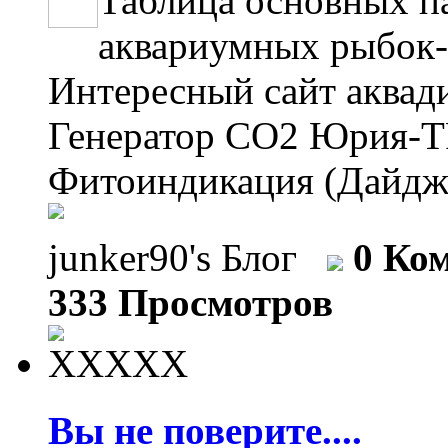
Таблица основных п
аквариумных рыбок--
Интересный сайт аквадиза
Генератор СО2 Юрия-TPV--
Фитоиндикация (Дайдже
junker90's Блог
0 Ко
333 Просмотров
Вы не поверите....