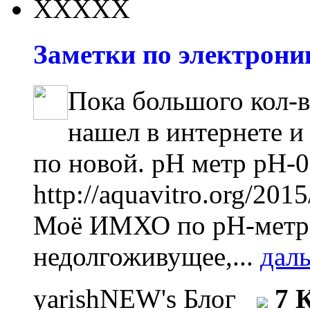
Заметки по электроник
Пока большого кол-в
нашел в интернете и
по новой. pH метр pH-0
http://aquavitro.org/201
Моё ИМХО по рН-метра
недолгоживущее,...
дал
yarishNEW's Блог
7 