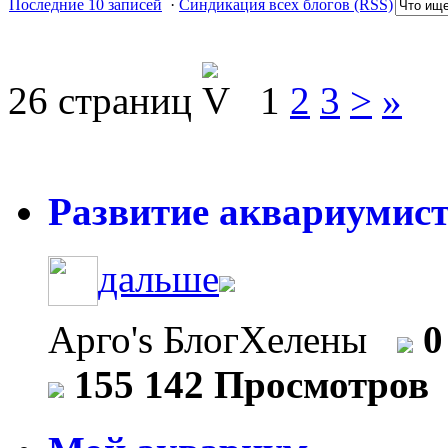
Последние 10 записей
·
Синдикация всех блогов (RSS)
26 страниц
1
2
3
>
»
Развитие аквариумист
дальше
Арго's БлогХелены
0
155 142 Просмотров