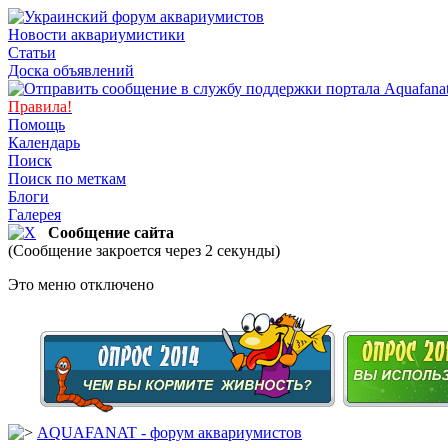
Новости аквариумистики
Статьи
Доска объявлений
Правила!
Помощь
Календарь
Поиск
Поиск по меткам
Блоги
Галерея
Сообщение сайта
(Сообщение закроется через 2 секунды)
Это меню отключено
AQUAFANAT - форум аквариумистов