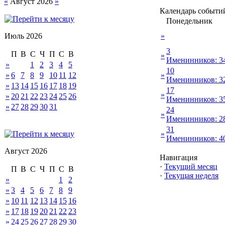
«
Август 2026
»
Календарь событи
Понедельник
Июль 2026
»
3
П
В
С
Ч
П
С
В
»
Именинников: 3
»
1
2
3
4
5
10
»
6
7
8
9
10
11
12
»
Именинников: 3
»
13
14
15
16
17
18
19
17
»
»
20
21
22
23
24
25
26
Именинников: 3
»
27
28
29
30
31
24
»
Именинников: 2
31
»
Именинников: 4
Август 2026
Навигация
·
Текущий месяц
П
В
С
Ч
П
С
В
·
Текущая неделя
»
1
2
»
3
4
5
6
7
8
9
»
10
11
12
13
14
15
16
»
17
18
19
20
21
22
23
»
24
25
26
27
28
29
30