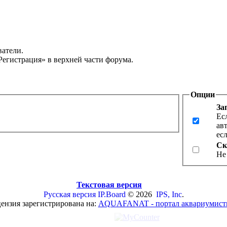
ватели.
Регистрация» в верхней части форума.
Опции
За
Ес
ав
ес
Ск
Не
Текстовая версия
Русская версия
IP.Board
© 2026
IPS, Inc
.
ензия зарегистрирована на:
AQUAFANAT - портал аквариумист