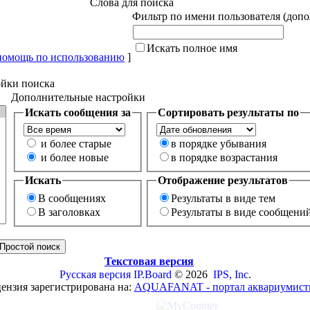
Слова для поиска
Фильтр по имени пользователя (доп
Искать полное имя
помощь по использованию
]
йки поиска
Дополнительные настройки
Искать сообщения за
Сортировать результаты по
и более старые
в порядке убывания
и более новые
в порядке возрастания
Искать
Отображение результатов
В сообщениях
Результаты в виде тем
В заголовках
Результаты в виде сообщени
Текстовая версия
Русская версия
IP.Board
© 2026
IPS, Inc
.
ензия зарегистрирована на:
AQUAFANAT - портал аквариумист