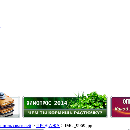
 пользователей
>
ПРОДАЖА
> IMG_9969.jpg