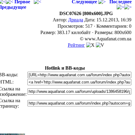
Первое
Следующее
Последнее
Предыдущее
DSC07626 [800x600].JPG
Автор:
Дриада
Дата: 15.12.2013, 16:39
Просмотров: 517 · Комментариев: 0
Размер: 383.17 килобайт · Размеры: 800x600
© www.Aquafanat.com.ua
Рейтинг
Hotlink и BB-коды
BB-коды:
HTML:
Ссылка на
изображение:
Ссылка на
страницу: